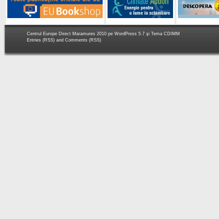
Centrul Europe Direct Maramures 2010 pe
WordPress 5.7
şi Tema
CDIMM
Entries (RSS)
and
Comments (RSS)