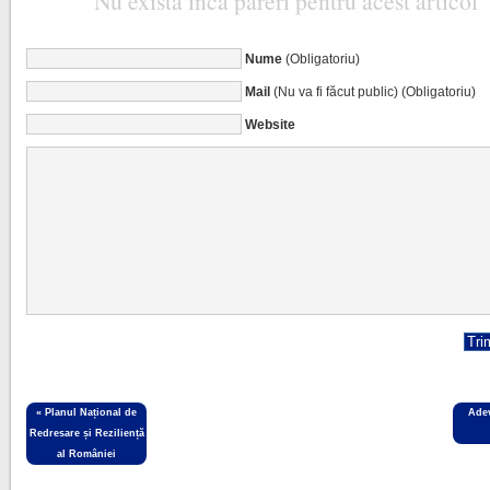
Nu există încă păreri pentru acest articol
Nume
(Obligatoriu)
Mail
(Nu va fi făcut public) (Obligatoriu)
Website
«
Planul Național de
Adev
Redresare și Reziliență
al României