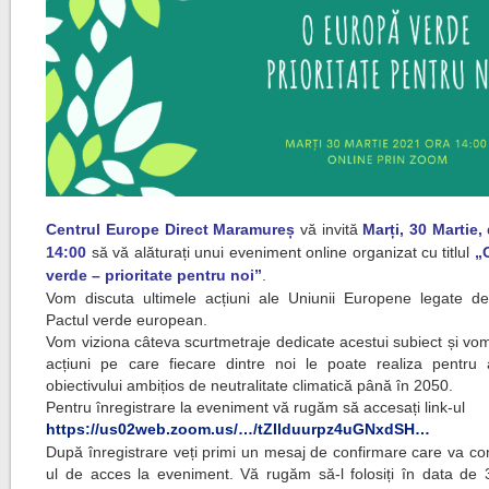
Centrul Europe Direct Maramureș
vă invită
Marți, 30 Martie,
14:00
să vă alăturați unui eveniment online organizat cu titlul
„
verde – prioritate pentru noi”
.
Vom discuta ultimele acțiuni ale Uniunii Europene legate de
Pactul verde european.
Vom viziona câteva scurtmetraje dedicate acestui subiect și vo
acțiuni pe care fiecare dintre noi le poate realiza pentru 
obiectivului ambițios de neutralitate climatică până în 2050.
Pentru înregistrare la eveniment vă rugăm să accesați link-ul
https://us02web.zoom.us/…/tZIlduurpz4uGNxdSH…
După înregistrare veți primi un mesaj de confirmare care va con
ul de acces la eveniment. Vă rugăm să-l folosiți în data de 