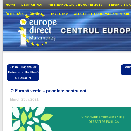
HOME
DESPRE NOI
WEBINARUL ZIUA EUROPEI 2020 – ”SEPARAȚI D
ÎNTREBĂRI
CONTACT
INVESTNV
ALEGERILE EUROPARLAMENTARE
«
Planul Național de
Adev
Redresare și Reziliență
al României
O Europă verde – prioritate pentru noi
March 25th, 2021