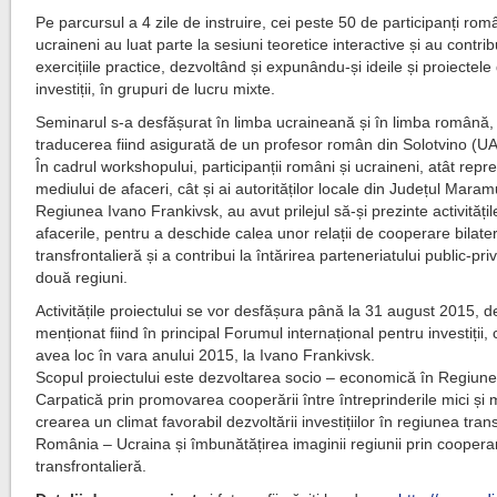
Pe parcursul a 4 zile de instruire, cei peste 50 de participanți româ
ucraineni au luat parte la sesiuni teoretice interactive și au contrib
exercițiile practice, dezvoltând și expunându-și ideile și proiectele
investiții, în grupuri de lucru mixte.
Seminarul s-a desfășurat în limba ucraineană și în limba română,
traducerea fiind asigurată de un profesor român din Solotvino (UA
În cadrul workshopului, participanții români și ucraineni, atât repre
mediului de afaceri, cât și ai autorităților locale din Județul Maram
Regiunea Ivano Frankivsk, au avut prilejul să-și prezinte activitățil
afacerile, pentru a deschide calea unor relații de cooperare bilate
transfrontalieră și a contribui la întărirea parteneriatului public-pri
două regiuni.
Activitățile proiectului se vor desfășura până la 31 august 2015, d
menționat fiind în principal Forumul internațional pentru investiții,
avea loc în vara anului 2015, la Ivano Frankivsk.
Scopul proiectului este dezvoltarea socio – economică în Regiun
Carpatică prin promovarea cooperării între întreprinderile mici și mi
crearea un climat favorabil dezvoltării investițiilor în regiunea tran
România – Ucraina și îmbunătățirea imaginii regiunii prin coopera
transfrontalieră.