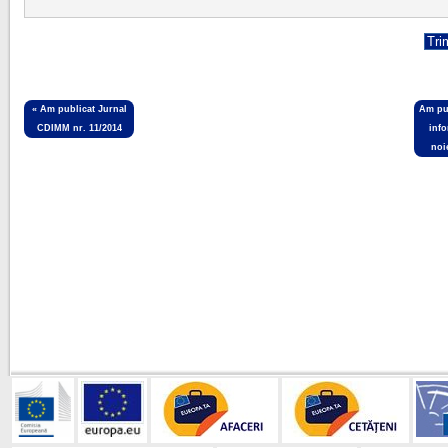
«
Am publicat Jurnal
Am pub
CDIMM nr. 11/2014
info
noi