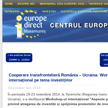
HOME
DESPRE NOI
WEBINARUL ZIUA EUROPEI 2020 – ”SEPARAȚI D
ÎNTREBĂRI
CONTACT
INVESTNV
ALEGERILE EUROPARLAMENTARE
«
Am publicat Jurnal
Am pub
CDIMM nr. 11/2014
info
noi
Cooperare transfrontelieră România – Ucraina: Wo
internațional pe tema investițiilor
December 3rd, 2014
În perioada 19-23 noiembrie 2014, la Yaremche (Regiunea Ivano 
Ucraina), s-a desfășurat
Workshop-ul internațional “Aspecte p
privind atragerea de investiții și sprijinirea proiectelor de inve