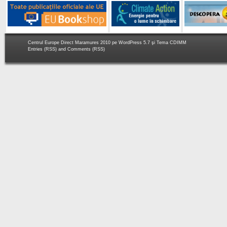
Centrul Europe Direct Maramures 2010 pe
WordPress 5.7
şi Tema
CDIMM
Entries (RSS)
and
Comments (RSS)