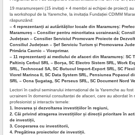
19 maramureșeni (15 invitați + 4 membri ai echipei de proiect) au 
la workshopul de la Yaremche, la invitația Fundației CDIMM Mar
răspunzând:
– 4 reprezentanți ai autărităților locale din Maramureș: Prefe
Maramureș – Consilier pentru minoritatea ucraineană; Consil
Județean – Consilier Serviciul Promovare Proiecte de Dezvolt
Consiliul Județean – Șef Serviciu Turism și Promovarea Jude
Primăria Cavnic – Viceprimar.
– 11 reprezentanți ai mediului de afaceri din Maramureș: SC 
Paltiniș Cerbul SRL – Borșa, SC Electro Sistem SRL, Work E
SRL, Technocad SA, SC Butucul Import-Export SRL, SC Flexi
Viorel Marinca II, SC Data System SRL, Pensiunea Popasul di
SRL – Ocna Șugatag, SC Perseus SRL, SC Document Nord Ve
Lectori în cadrul seminarului internațional de la Yaremche au fost s
ucraineni în domeniul consultanței de afaceri, care au abordat în
profesionist și interactiv temele:
1. Inovarea și dezvoltarea investițiilor în regiuni,
2. Căi privind atragerea investițiilor și direcții prioritare în act
de investiții,
3. Cooperarea cu investitorii,
4. Pregătirea proiectelor de investiții.