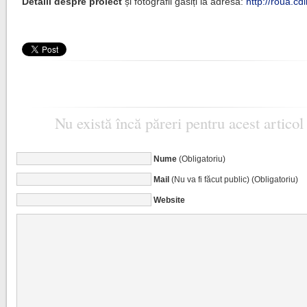
Detalii despre proiect
și fotografii găsiți la adresa:
http://roua.c
Nu există încă păreri pentru acest articol
Nume
(Obligatoriu)
Mail
(Nu va fi făcut public) (Obligatoriu)
Website