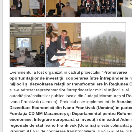
Evenimentul a fost organizat în cadrul proiectului
“Promovarea
oportunităților de investiții, cooperarea între întreprinderile m
mijlocii și dezvoltarea relațiilor transfrontaliere în Regiunea 
și s-a adresat reprezentanților întreprinderilor mici și mijlocii și ai
autorităților/instituțiilor publice locale din Județul Maramureș și R
Ivano Frankivsk (Ucraina). Proiectul este implementat de
Asociaț
Dezvoltare Economică din Ivano Frankivsk (Ucraina) în parte
Fundația CDIMM Maramureș și Departamentul pentru Reform
economice, Integrare europeană și Investiții din cadrul Admin
regionale de stat Ivano Frankivsk (Ucraina)
și este cofinanțat p
Programul ENPI de cooperare transfrontalieră HU-SK-RO-UA, 20