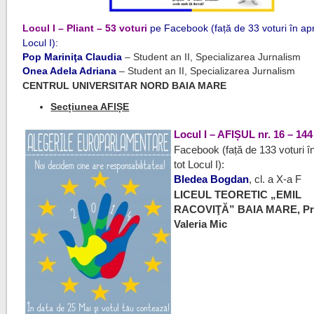
Locul I – Pliant – 53 voturi
pe Facebook (față de 33 voturi în ap
Locul I):
Pop Mariniţa Claudia
– Student an II, Specializarea Jurnalism
Onea Adela Adriana
– Student an II, Specializarea Jurnalism
CENTRUL UNIVERSITAR NORD BAIA MARE
Secțiunea AFIȘE
Locul I – AFIȘUL nr. 16 – 144
Facebook (față de 133 voturi în
tot Locul I):
Bledea Bogdan
, cl. a X-a F
LICEUL TEORETIC „EMIL
RACOVIŢĂ” BAIA MARE, Pr
Valeria Mic
a
a
a
a