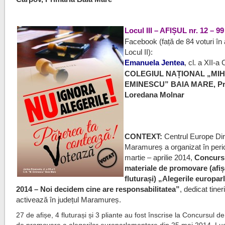
a
Locul III – AFIȘUL nr. 12 – 99
Facebook (față de 84 voturi în a
Locul II):
Emanuela Jentea
, cl. a XII-a 
COLEGIUL NAȚIONAL „MIH
EMINESCU” BAIA MARE, Pr
Loredana Molnar
CONTEXT:
Centrul Europe Di
Maramureș a organizat în per
martie – aprilie 2014,
Concurs
materiale de promovare (afișe
fluturași) „Alegerile europa
2014 – Noi decidem cine are responsabilitatea”
, dedicat tiner
activează în județul Maramureș.
27 de afișe, 4 fluturași și 3 pliante au fost înscrise la Concursul d