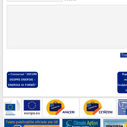
«
Concursul ’’JOCURI
Rap
DESPRE ENERGIE –
m
ENERGIA IA FORMĂ’’
învăță
î