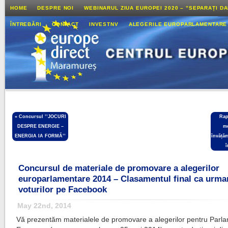
HOME
DESPRE NOI
WEBINARUL ZIUA EUROPEI 2020 – ”SEPARAȚI D
ÎNTREBĂRI
CONTACT
INVESTNV
ALEGERILE EUROPARLAMENTARE
«
Concursul ’’JOCURI
Rap
DESPRE ENERGIE –
m
ENERGIA IA FORMĂ’’
învăță
î
Concursul de materiale de promovare a alegerilor
europarlamentare 2014 – Clasamentul final ca urma
voturilor pe Facebook
May 22nd, 2014
Vă prezentăm materialele de promovare a alegerilor pentru Parl