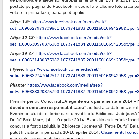
de promovare a alegerilor europarlamentare din 25 mai 2014. Luc
postate pe pagina de Facebook în cadrul a 5 albume foto și au put
votate în prima fază, până pe 9 aprilie.
Afișe 1-9
:
https://www.facebook.com/media/set/?
set=a.696627973709661.1073741833.200115016694295&type=
Afișe 10-18
:
https://www.facebook.com/media/set/?
set=a.696630570376068.1073741834.200115016694295&type=
Afișe 19-27:
https://www.facebook.com/media/set/?
set=a.696631430375982.1073741835.200115016694295&type=
Flyere:
https://www.facebook.com/media/set/?
set=a.696632747042517.1073741836.200115016694295&type=
Pliante:
https://www.facebook.com/media/set/?
set=a.696633320375793.1073741837.200115016694295&type=
Premiile pentru Concursul
„Alegerile europarlamentare 2014 – 
decidem cine are responsabilitatea”
au fost acordate în cadrul
Evenimentului de exterior care a avut loc la Biblioteca Județeană 
Dulfu” Baia Mare, joi – 10 aprilie 2014. Expoziția cu lucrările înscr
concurs a fost găzduită la Biblioteca Județeană ”Petre Dulfu” Baia
putut fi vizitată în perioada 10-18 aprilie 2014.
Clasamentul concur
momentul evenimentului de premiere.