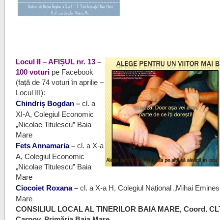
a
a
a
Locul II – AFIȘUL nr. 13 –
100 voturi
pe Facebook
(față de 74 voturi în aprilie –
Locul III):
Chindriș Bogdan
–
cl. a
XI-A, Colegiul Economic
„Nicolae Titulescu” Baia
Mare
Fets Annamaria
–
cl. a X-a
A, Colegiul Economic
„Nicolae Titulescu” Baia
Mare
Ciocoiet Roxana
–
cl. a X-a H, Colegiul Național „Mihai Emine
Mare
CONSILIUL LOCAL AL TINERILOR BAIA MARE, Coord. CL
Carpov, Primăria Baia Mare
a