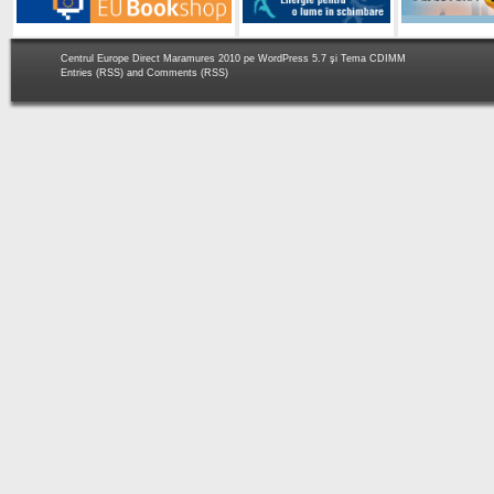
Centrul Europe Direct Maramures 2010 pe
WordPress 5.7
şi Tema
CDIMM
Entries (RSS)
and
Comments (RSS)