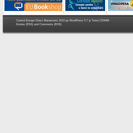
Centrul Europe Direct Maramures 2010 pe
WordPress 5.7
şi Tema
CDIMM
Entries (RSS)
and
Comments (RSS)