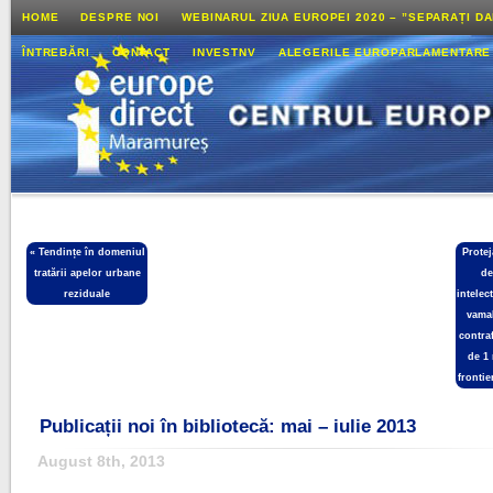
HOME
DESPRE NOI
WEBINARUL ZIUA EUROPEI 2020 – ”SEPARAȚI D
ÎNTREBĂRI
CONTACT
INVESTNV
ALEGERILE EUROPARLAMENTARE
«
Tendințe în domeniul
Protej
tratării apelor urbane
de
reziduale
intelec
vamal
contra
de 1
frontie
Publicații noi în bibliotecă: mai – iulie 2013
August 8th, 2013