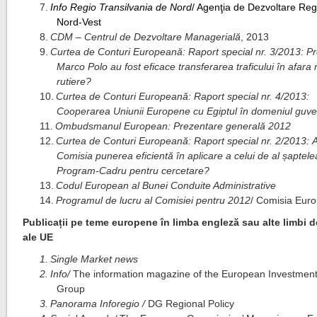
7.
Info Regio Transilvania de Nord
/ Agenţia de Dezvoltare Reg
Nord-Vest
8.
CDM – Centrul de Dezvoltare Managerială
, 2013
9.
Curtea de Conturi Europeană: Raport special nr. 3/2013:
Pr
Marco Polo au fost eficace transferarea traficului în afara r
rutiere?
10.
Curtea de Conturi Europeană: Raport special nr. 4/2013:
Cooperarea Uniunii Europene cu Egiptul în domeniul guve
11.
Ombudsmanul European: Prezentare generală 2012
12.
Curtea de Conturi Europeană: Raport special nr. 2/2013:
A
Comisia punerea eficientă în aplicare a celui de al șaptele
Program-Cadru pentru cercetare?
13.
Codul European al Bunei Conduite Administrative
14.
Programul de lucru al Comisiei pentru 2012
/ Comisia Eur
Publicații pe teme europene în limba engleză sau alte limbi d
ale UE
1.
Single Market news
2.
Info/
The information magazine of the European Investmen
Group
3.
Panorama Inforegio
/
DG Regional Policy