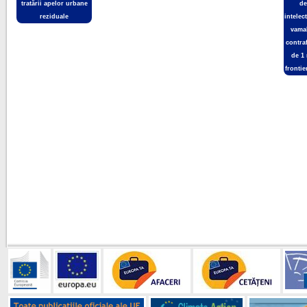
tratării apelor urbane
de
reziduale
intelec
vamal
contra
de 1
frontie