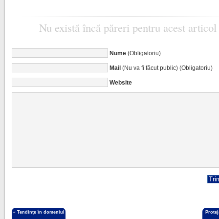
Nu există încă păreri pentru acest articol
Nume
(Obligatoriu)
Mail
(Nu va fi făcut public) (Obligatoriu)
Website
«
Tendințe în domeniul
Protej