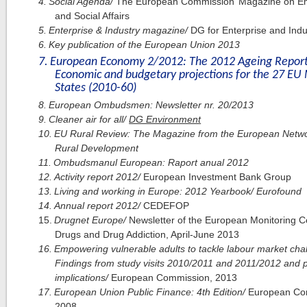
4.
Social Agenda/
The European Commission’ Magazine on E
and Social Affairs
5.
Enterprise & Industry magazine/
DG for Enterprise and Indu
6.
Key publication of the European Union 2013
7.
European Economy 2/2012: The 2012 Ageing Report
Economic and budgetary projections for the 27 E
States (2010-60)
8.
European Ombudsmen: Newsletter nr. 20/2013
9.
Cleaner air for all/
DG Environment
10.
EU Rural Review: The Magazine from the European Netwo
Rural Development
11.
Ombudsmanul European: Raport anual 2012
12.
Activity report 2012/
European Investment Bank Group
13.
Living and working in Europe: 2012 Yearbook/ Eurofound
14.
Annual report 2012/
CEDEFOP
15.
Drugnet Europe/
Newsletter of the European Monitoring C
Drugs and Drug Addiction, April-June 2013
16.
Empowering vulnerable adults to tackle labour market cha
Findings from study visits 2010/2011 and 2011/2012 and p
implications/
European Commission, 2013
17.
European Union Public Finance: 4th Edition/
European Co
2008