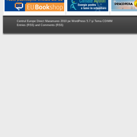
Centrul Europe Direct Maramures 2010 pe
WordPress 5.7
şi Tema
CDIMM
Entries (RSS)
and
Comments (RSS)