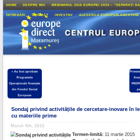
HOME
DESPRE NOI
WEBINARUL ZIUA EUROPEI 2020 – ”SEPARAȚI D
ÎNTREBĂRI
CONTACT
INVESTNV
ALEGERILE EUROPARLAMENTARE
«
Au fost aprobate
Primel
Programele
fina
Operaționale finanțate
PNDR 
din Fondul Social
pe
European
Sondaj privind activitățile de cercetare-inovare în l
cu materiile prime
March 4th, 2015
Termen-limită:
11 martie 2015