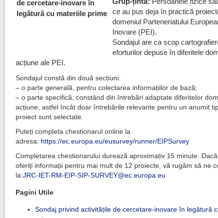
Grup-țintă:
Persoanele fizice sau
ce au pus deja în practică proiect
domeniul Parteneriatului Europea
Inovare (PEI).
Sondajul are ca scop cartografie
eforturilor depuse în diferitele do
acțiune ale PEI.
Sondajul constă din două secțiuni:
– o parte generală, pentru colectarea informațiilor de bază;
– o parte specifică, constând din întrebări adaptate diferitelor do
acțiune, astfel încât doar întrebările relevante pentru un anumit ti
proiect sunt selectate.
Puteți completa chestionarul online la
adresa:
https://ec.europa.eu/eusurvey/runner/EIPSurvey
Completarea chestionarului durează aproximativ 15 minute. Dacă 
oferiți informații pentru mai mult de 12 proiecte, vă rugăm să ne c
la:
JRC-IET-RM-EIP-SIP-SURVEY@ec.europa.eu
Pagini Utile
Sondaj privind activitățile de cercetare-inovare în legătură c