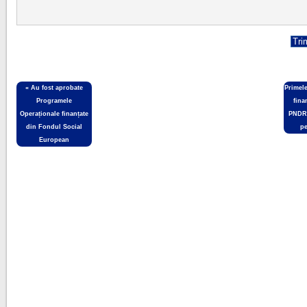
«
Au fost aprobate
Primel
Programele
fina
Operaționale finanțate
PNDR 
din Fondul Social
pe
European