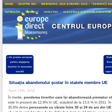
HOME
DESPRE NOI
WEBINARUL ZIUA EUROPEI 2020 – ”SEPARAȚI D
ÎNTREBĂRI
CONTACT
INVESTNV
ALEGERILE EUROPARLAMENTARE
«
Un premiu european
Dial
pentru angajarea
Euro
tinerilor în economia
presi
socială
rapor
Situația abandonului școlar în statele membre UE
April 12th, 2013
În medie,
ponderea tinerilor care își abandonează prematur st
este în prezent de 12,8% în UE, scăzând de la 13,5 % în 2011. În
35,8% dintre
persoanele cu vârste între 30 și 34 de ani din UE