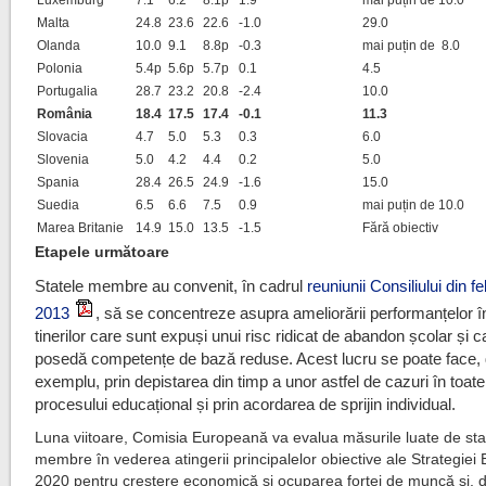
Luxemburg
7.1
6.2
8.1p
1.9
mai puțin de 10.0
Malta
24.8
23.6
22.6
-1.0
29.0
Olanda
10.0
9.1
8.8p
-0.3
mai puțin de 8.0
Polonia
5.4p
5.6p
5.7p
0.1
4.5
Portugalia
28.7
23.2
20.8
-2.4
10.0
România
18.4
17.5
17.4
-0.1
11.3
Slovacia
4.7
5.0
5.3
0.3
6.0
Slovenia
5.0
4.2
4.4
0.2
5.0
Spania
28.4
26.5
24.9
-1.6
15.0
Suedia
6.5
6.6
7.5
0.9
mai puțin de 10.0
Marea Britanie
14.9
15.0
13.5
-1.5
Fără obiectiv
Etapele următoare
Statele membre au convenit, în cadrul
reuniunii Consiliului din f
2013
, să se concentreze asupra ameliorării performanțelor î
tinerilor care sunt expuși unui risc ridicat de abandon școlar și c
posedă competențe de bază reduse. Acest lucru se poate face,
exemplu, prin depistarea din timp a unor astfel de cazuri în toat
procesului educațional și prin acordarea de sprijin individual.
Luna viitoare, Comisia Europeană va evalua măsurile luate de sta
membre în vederea atingerii principalelor obiective ale Strategiei
2020 pentru creștere economică și ocuparea forței de muncă și, 