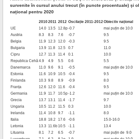
survenite în cursul anului trecut (în puncte procentuale) și o
național pentru 2020
2010
2011
2012
Oscilație 2011-2012
Obiectiv național
UE
14.0
13.5
12.8p
-0.7
mai puțin de 10.0
Austria
8.3
8.3
7.6
-0.7
9.5
Belgia
11.9
12.3
12.0
-0.3
9.5
Bulgaria
13.9
11.8
12.5
0.7
11.0
Cipru
12.7
11.3
11.4
0.1
10.0
Republica Cehă
4.9
4.9
5.5
0.6
5.5
Danemarca
11.0
9.6
9.1
-0.5
mai puțin de 10.0
Estonia
11.6
10.9
10.5
-0.4
9.5
Finlanda
10.3
9.8
8.9
-0.9
8.0
Franța
12.6
12.0
11.6
-0.4
9.5
Germania
11.9
11.7
10.5p
-1.2
mai puțin de 10.0
Grecia
13.7
13.1
11.4
-1.7
9.7
Ungaria
10.5
11.2
11.5
0.3
10.0
Irelanda
11.4
10.8
9.7
-1.1
8.0
Italia
18.8
18.2
17.6
-0.6
15.0-16.0
Letonia
13.3
11.6b
10.5
-1.1
13.4
Lituania
8.1
7.2
6.5
-0.7
mai puțin de 9.0