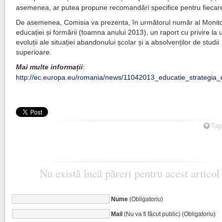
asemenea, ar putea propune recomandări specifice pentru fiecare
De asemenea, Comisia va prezenta, în următorul număr al Monito
educației și formării (toamna anului 2013), un raport cu privire la 
evoluții ale situației abandonului școlar și a absolvenților de studii
superioare.
Mai multe informații
:
http://ec.europa.eu/romania/news/11042013_educatie_strategia
Tag
Nu există încă păreri pentru acest articol
Nume
(Obligatoriu)
Mail
(Nu va fi făcut public) (Obligatoriu)