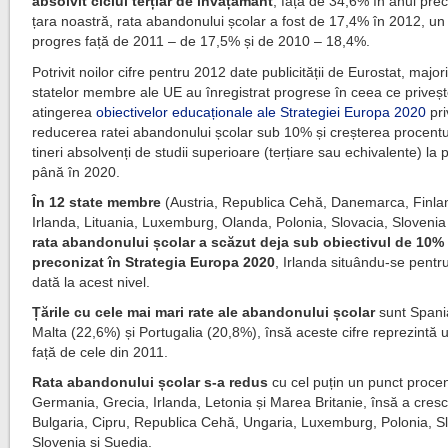
absolvit ciclul terțiar de învățământ
, față de 34,6% în anul pre
țara noastră, rata abandonului școlar a fost de 17,4% în 2012, un
progres față de 2011 – de 17,5% și de 2010 – 18,4%.
Potrivit noilor cifre pentru 2012 date publicității de Eurostat, major
statelor membre ale UE au înregistrat progrese în ceea ce priveș
atingerea
obiectivelor educaționale ale Strategiei Europa 2020
pri
reducerea ratei abandonului școlar sub 10% și creșterea procentu
tineri absolvenți de studii superioare (terțiare sau echivalente) la
până în 2020.
În 12 state membre
(Austria, Republica Cehă, Danemarca, Finla
Irlanda, Lituania, Luxemburg, Olanda, Polonia, Slovacia, Slovenia
rata abandonului școlar a scăzut deja sub obiectivul de 10%
preconizat în Strategia Europa 2020
, Irlanda situându‑se pentr
dată la acest nivel.
Țările cu cele mai mari rate ale abandonului școlar
sunt Spani
Malta (22,6%) și Portugalia (20,8%), însă aceste cifre reprezintă 
față de cele din 2011.
Rata abandonului școlar s-a redus
cu cel puțin un punct procen
Germania, Grecia, Irlanda, Letonia și Marea Britanie, însă a cresc
Bulgaria, Cipru, Republica Cehă, Ungaria, Luxemburg, Polonia, Sl
Slovenia și Suedia.