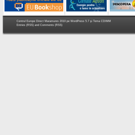
Centrul Europe Direct Maramures 2010 pe
WordPress 5.7
şi Tema
CDIMM
Entries (RSS)
and
Comments (RSS)