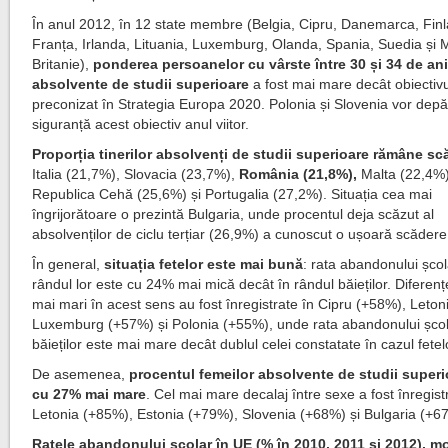
În anul 2012, în 12 state membre (Belgia, Cipru, Danemarca, Fin
Franța, Irlanda, Lituania, Luxemburg, Olanda, Spania, Suedia și
Britanie),
ponderea persoanelor cu vârste între 30 și 34 de an
absolvente de studii superioare
a fost mai mare decât obiectiv
preconizat în Strategia Europa 2020. Polonia și Slovenia vor depă
siguranță acest obiectiv anul viitor.
Proporția tinerilor absolvenți de studii superioare rămâne sc
Italia (21,7%), Slovacia (23,7%),
România (21,8%),
Malta (22,4%)
Republica Cehă (25,6%) și Portugalia (27,2%). Situația cea mai
îngrijorătoare o prezintă Bulgaria, unde procentul deja scăzut al
absolvenților de ciclu terțiar (26,9%) a cunoscut o ușoară scădere
În general,
situația fetelor este mai bună
: rata abandonului școl
rândul lor este cu 24% mai mică decât în rândul băieților. Diferenț
mai mari în acest sens au fost înregistrate în Cipru (+58%), Leto
Luxemburg (+57%) și Polonia (+55%), unde rata abandonului școl
băieților este mai mare decât dublul celei constatate în cazul fetel
De asemenea,
procentul femeilor absolvente de studii superi
cu 27% mai mare
. Cel mai mare decalaj între sexe a fost înregist
Letonia (+85%), Estonia (+79%), Slovenia (+68%) și Bulgaria (+6
Ratele abandonului școlar în UE (% în 2010, 2011 și 2012), mo