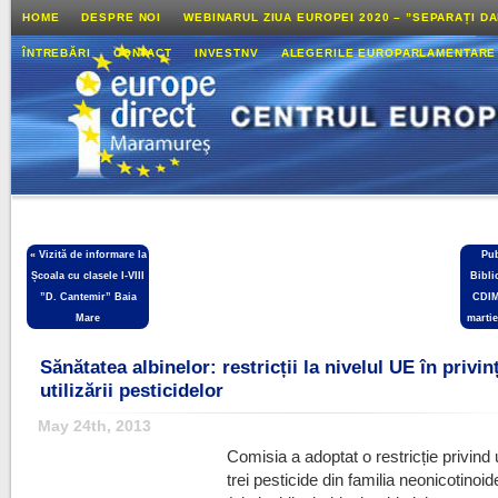
HOME
DESPRE NOI
WEBINARUL ZIUA EUROPEI 2020 – ”SEPARAȚI D
ÎNTREBĂRI
CONTACT
INVESTNV
ALEGERILE EUROPARLAMENTARE
«
Vizită de informare la
Pub
Școala cu clasele I-VIII
Bibli
”D. Cantemir” Baia
CDIM
Mare
martie
Sănătatea albinelor: restricții la nivelul UE în privin
utilizării pesticidelor
May 24th, 2013
Comisia a adoptat o restricție privind 
trei pesticide din familia neonicotinoid