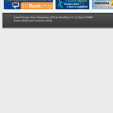
Centrul Europe Direct Maramures 2010 pe
WordPress 5.7
şi Tema
CDIMM
Entries (RSS)
and
Comments (RSS)