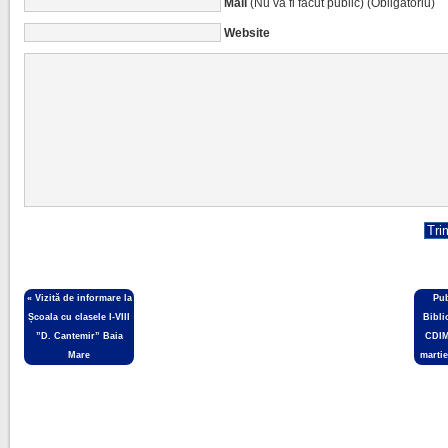
Mail
(Nu va fi făcut public) (Obligatoriu)
Website
«
Vizită de informare la
Pub
Școala cu clasele I-VIII
Bibli
”D. Cantemir” Baia
CDIM
Mare
martie