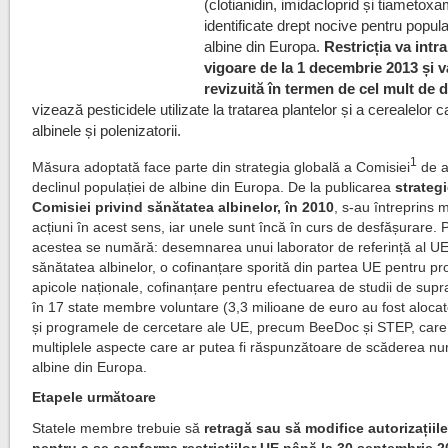
(clotianidin, imidacloprid și tiametoxa
identificate drept nocive pentru popula
albine din Europa.
Restricția va intra
vigoare de la 1 decembrie 2013 și va
revizuită în termen de cel mult de d
vizează pesticidele utilizate la tratarea plantelor și a cerealelor 
albinele și polenizatorii.
1
Măsura adoptată face parte din strategia globală a Comisiei
de a
declinul populației de albine din Europa. De la publicarea
strategi
Comisiei privind sănătatea albinelor, în 2010
, s-au întreprins 
acțiuni în acest sens, iar unele sunt încă în curs de desfășurare. P
acestea se numără: desemnarea unui laborator de referință al U
sănătatea albinelor, o cofinanțare sporită din partea UE pentru p
apicole naționale, cofinanțare pentru efectuarea de studii de sup
în 17 state membre voluntare (3,3 milioane de euro au fost aloca
și programele de cercetare ale UE, precum BeeDoc și STEP, care
multiplele aspecte care ar putea fi răspunzătoare de scăderea nu
albine din Europa.
Etapele următoare
Statele membre trebuie să
retragă sau să modifice autorizațiil
pentru a se conforma restricțiilor UE până la 30 septembrie 