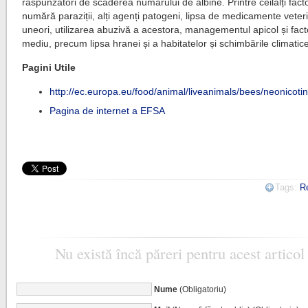
răspunzători de scăderea numărului de albine. Printre ceilalți facto
numără paraziții, alți agenți patogeni, lipsa de medicamente veter
uneori, utilizarea abuzivă a acestora, managementul apicol și fact
mediu, precum lipsa hranei și a habitatelor și schimbările climatic
Pagini Utile
http://ec.europa.eu/food/animal/liveanimals/bees/neonicot
Pagina de internet a EFSA
Tags:
R
Nu există încă păreri pentru acest articol
Nume
(Obligatoriu)