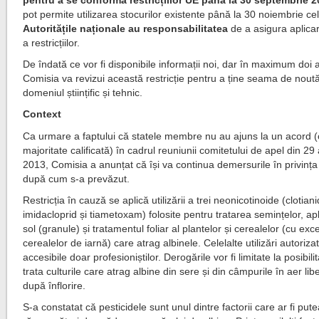
pot permite utilizarea stocurilor existente până la 30 noiembrie cel
Autoritățile naționale au responsabilitatea
de a asigura aplica
a restricțiilor.
De îndată ce vor fi disponibile informații noi, dar în maximum doi a
Comisia va revizui această restricție pentru a ține seama de noutăț
domeniul științific și tehnic.
Context
Ca urmare a faptului că statele membre nu au ajuns la un acord 
majoritate calificată) în cadrul reuniunii comitetului de apel din 29 
2013, Comisia a anunțat că își va continua demersurile în privința r
după cum s-a prevăzut.
Restricția în cauză se aplică utilizării a trei neonicotinoide (clotiani
imidacloprid și tiametoxam) folosite pentru tratarea semințelor, ap
sol (granule) și tratamentul foliar al plantelor și cerealelor (cu exc
cerealelor de iarnă) care atrag albinele. Celelalte utilizări autoriz
accesibile doar profesioniștilor. Derogările vor fi limitate la posibil
trata culturile care atrag albine din sere și din câmpurile în aer li
după înflorire.
S-a constatat că pesticidele sunt unul dintre factorii care ar fi putea