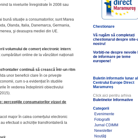
enind la nivelurile înregistrate în 2008 sau
i bună situație a consumatorilor, sunt Marea
landa, Olanda, Italia, Danemarca, Germania,
Chestionare
semenea, şi deasupra mediei din UE.
Vă rugăm să completați
chestionarul despre site-
nostru!
rii volumului de comerț electronic intern
:
Vorbiți-ne despre nevoile
 cumpărături online de la vânzători naționali
de informare pe teme
europene!
sfrontalier continuă să crească într-un ritm
ida unor beneficii clare în ce priveşte
Buletin informativ lunar a
economii, cum s-a evidențiat în studiile
Centrului Europe Direct
Maramureș
urile în vederea îndeplinirii obiectivului
 2015).
Click aici pentru arhiva
Buletinelor Informative
e: percepțiile consumatorilor vizavi de
Categorii
Evenimente
tacol major în calea comerțului electronic
Fotografii
 au efectuat o achiziție transfrontalieră la
Jurnal CDIMM
Newsletter
Noutăţi
orii
;