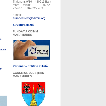
Traian, nr. 9/16 430211 Baia
Mare, tel/fax: 0262-
224.870; 0262-222.409
e-mail:
europedirect@cdimm.org
Structura gazdă
FUNDAȚIA CDIMM
MARAMUREȘ
ea
tatea
Partener – Entitate afiliată
ECT
CONSILIUL JUDEȚEAN
MARAMUREȘ