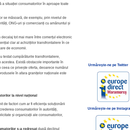
 a situației consumatorilor în aproape toate
.
lor se măsoară, de exemplu, prin nivelul de
rități, ONG-uri și comercianți cu amănuntul și
decalaj tot mai mare între comerțul electronic
ențial clar al achizițiilor transfrontaliere în ce
izare de economii.
u testat cumpărăturile transfrontaliere,
n acestea. Există obstacole importante în
Urmăreşte-ne pe Twitter
 în ceea ce privește oferta, deoarece numărul
rodusele în afara granițelor naționale este
orilor la nivel național
it de factori cum ar fi eficiența soluționării
Urmărește-ne pe Instagr
încrederea consumatorilor în autorități,
citate și organizații ale consumatorilor,
umatorilor s-a redresat
după declinul