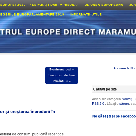
 EUROPEI 2020 – ”SEPARAȚI DAR ÎMPREUNĂ”
UNIUNEA EUROPEANĂ
JUR
LEGERILE EUROPARLAMENTARE 2019
INFORMAŢII UTILE
Abonare la Nou
Eveniment local –
Simpozion de Ziua
Pământului
»
Articol din categoria
Noutăţi
. 
RSS 2.0
. Lăsaţi o
părere
, sa
r și creşterea încrederii în
Ne găseşti şi pe Facebo
piețelor de consum, publicată recent de