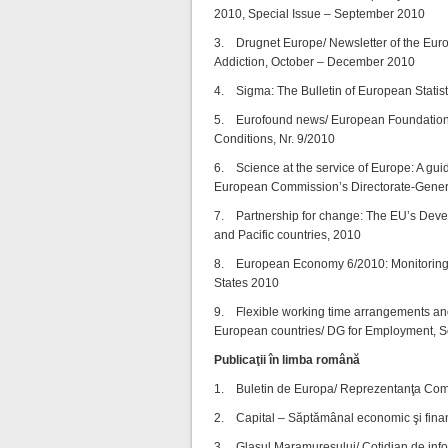
2010, Special Issue – September 2010
3. Drugnet Europe/ Newsletter of the Eur
Addiction, October – December 2010
4. Sigma: The Bulletin of European Statisti
5. Eurofound news/ European Foundation 
Conditions, Nr. 9/2010
6. Science at the service of Europe: A guid
European Commission’s Directorate-Gener
7. Partnership for change: The EU’s Deve
and Pacific countries, 2010
8. European Economy 6/2010: Monitoring 
States 2010
9. Flexible working time arrangements and
European countries/ DG for Employment, So
Publicaţii în limba română
1. Buletin de Europa/ Reprezentanţa Com
2. Capital – Săptămânal economic şi fina
3. Glasul Maramureşului/ Cotidian de informa