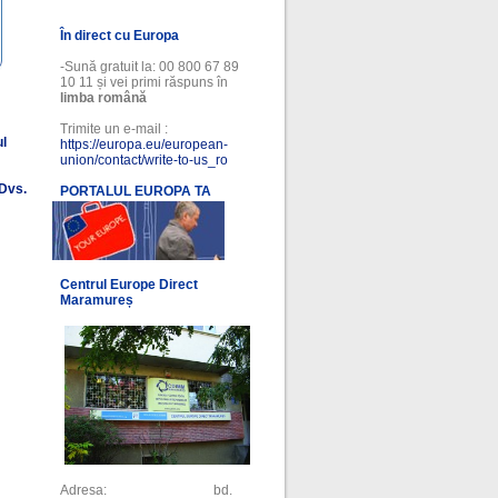
În direct cu Europa
-Sună gratuit la: 00 800 67 89
10 11 și vei primi răspuns în
limba română
Trimite un e-mail :
ul
https://europa.eu/european-
union/contact/write-to-us_ro
 Dvs.
PORTALUL EUROPA TA
l
Centrul Europe Direct
Maramureș
Adresa: bd.