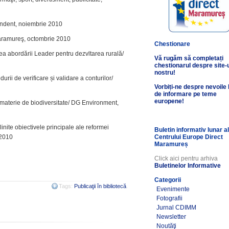
ndent, noiembrie 2010
 Maramureş, octombrie 2010
Chestionare
a abordării Leader pentru dezvltarea rurală/
Vă rugăm să completați
chestionarul despre site-
nostru!
rii de verificare și validare a conturilor/
Vorbiți-ne despre nevoile
de informare pe teme
europene!
 materie de biodiversitate/ DG Environment,
inite obiectivele principale ale reformei
Buletin informativ lunar a
 2010
Centrului Europe Direct
Maramureș
Click aici pentru arhiva
Buletinelor Informative
Categorii
Tags:
Publicaţii în bibliotecă
.
Evenimente
Fotografii
Jurnal CDIMM
Newsletter
Noutăţi