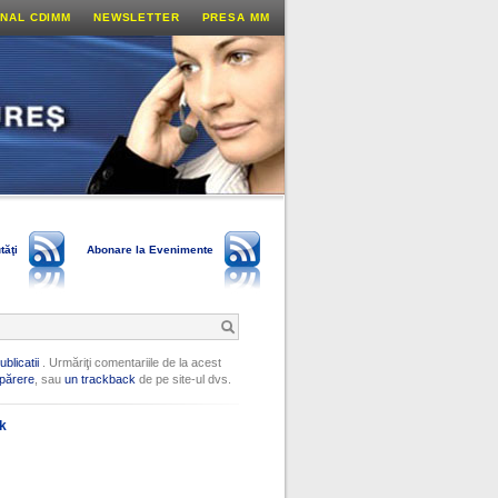
NAL CDIMM
NEWSLETTER
PRESA MM
tăţi
Abonare la Evenimente
ublicatii
. Urmăriţi comentariile de la acest
părere
, sau
un trackback
de pe site-ul dvs.
ok