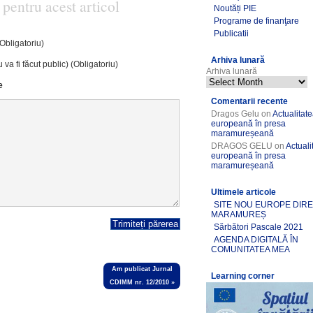
 pentru acest articol
Noutăți PIE
Programe de finanţare
Publicatii
(Obligatoriu)
Arhiva lunară
 va fi făcut public) (Obligatoriu)
Arhiva lunară
e
Comentarii recente
Dragos Gelu
on
Actualitat
europeană în presa
maramureșeană
DRAGOS GELU
on
Actuali
europeană în presa
maramureșeană
Ultimele articole
SITE NOU EUROPE DIR
MARAMUREȘ
Sărbători Pascale 2021
AGENDA DIGITALĂ ÎN
COMUNITATEA MEA
Am publicat Jurnal
Learning corner
CDIMM nr. 12/2010
»