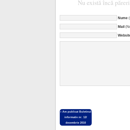
Nu există încă păreri
Nume
Mail
(Nu
Websit
«
Am publicat Buletinul
informativ nr. 12/
decembrie 2010