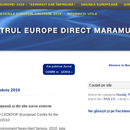
 EUROPEI 2020 – ”SEPARAȚI DAR ÎMPREUNĂ”
UNIUNEA EUROPEANĂ
JUR
LEGERILE EUROPARLAMENTARE 2019
INFORMAŢII UTILE
Abonare la Nou
Am publicat Jurnal
CDIMM nr. 12/2010
»
embrie 2010
Articol din categoria
Noutăţi
,
P
articol aici:
RSS 2.0
. Lăsaţi o
ropeană şi din alte surse externe
Ne găseşti şi pe Facebo
ng/ CEDEFOP (European Centre for the
48/2010
vironment News Alert Service, 2010, Iulie