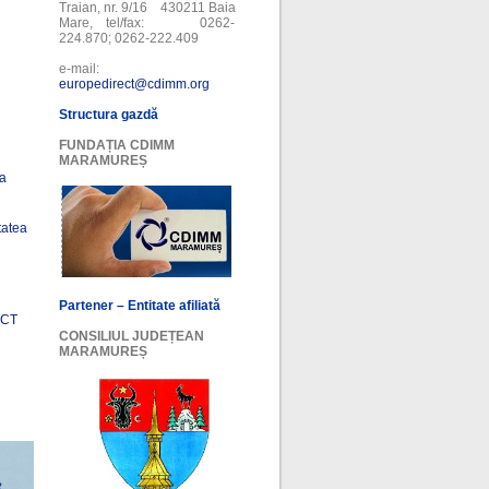
Traian, nr. 9/16 430211 Baia
Mare, tel/fax: 0262-
224.870; 0262-222.409
e-mail:
europedirect@cdimm.org
Structura gazdă
FUNDAȚIA CDIMM
MARAMUREȘ
ea
tatea
Partener – Entitate afiliată
ECT
CONSILIUL JUDEȚEAN
MARAMUREȘ