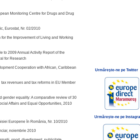
opean Monitoring Centre for Drugs and Drug
c, Eurostat, Nr. 02/2010
for the Improvement of Living and Working
e to 2009 Annual Activity Report of the
al for Research
lopment Cooperation with African, Caribbean
Urmăreşte-ne pe Twitter
tax revenues and tax reforms in EU Member
 gender equality: A comparative review of 30
cial Affairs and Equal Opportunities, 2010
Urmărește-ne pe Instagr
isiei Europene în România, Nr. 10/2010
nciar, noiembrie 2010
ţii, sport, divertisment, publicitate,