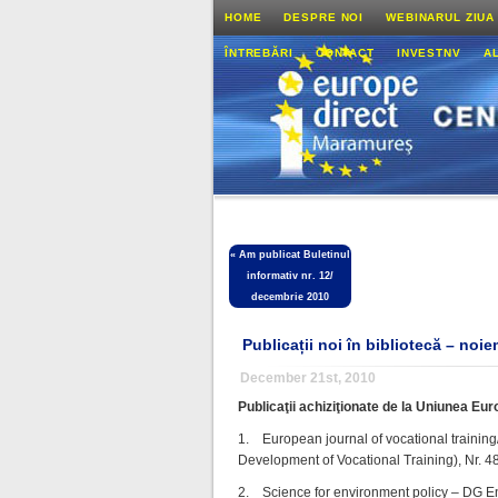
HOME
DESPRE NOI
WEBINARUL ZIUA
ÎNTREBĂRI
CONTACT
INVESTNV
A
«
Am publicat Buletinul
informativ nr. 12/
decembrie 2010
Publicații noi în bibliotecă – noi
December 21st, 2010
Publicaţii achiziţionate de la Uniunea Eu
1. European journal of vocational traini
Development of Vocational Training), Nr. 
2. Science for environment policy – DG En