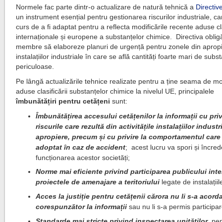
Normele fac parte dintr-o actualizare de natură tehnică a
Directiv
un instrument esențial pentru gestionarea riscurilor industriale, ca
curs de a fi adaptat pentru a reflecta modificările recente aduse cla
internaționale și europene a substanțelor chimice. Directiva oblig
membre să elaboreze planuri de urgență pentru zonele din aprop
instalațiilor industriale în care se află cantități foarte mari de subs
periculoase.
Pe lângă actualizările tehnice realizate pentru a ține seama de mod
aduse clasificării substanțelor chimice la nivelul UE, principalele
îmbunătățiri pentru cetățeni
sunt:
Îmbunătățirea accesului cetățenilor la informații cu priv
riscurile care rezultă din activitățile instalațiilor industr
apropiere, precum și cu privire la comportamentul care
adoptat în caz de accident
; acest lucru va spori și încre
funcționarea acestor societăți;
Norme mai eficiente privind participarea publicului inte
proiectele de amenajare a teritoriului
legate de instalații
Acces la justiție pentru cetățenii cărora nu li s-a acord
corespunzător la informații
sau nu li s-a permis participa
Standarde mai stricte privind inspectarea unităților
, pe