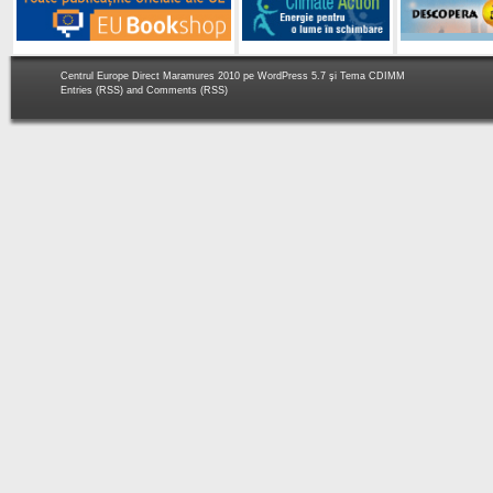
Centrul Europe Direct Maramures 2010 pe
WordPress 5.7
şi Tema
CDIMM
Entries (RSS)
and
Comments (RSS)