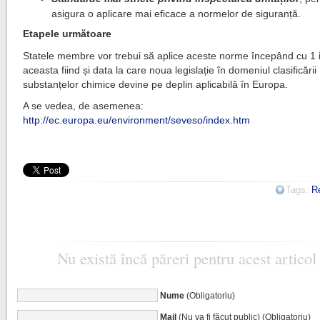
asigura o aplicare mai eficace a normelor de siguranță.
Etapele următoare
Statele membre vor trebui să aplice aceste norme începând cu 1 
aceasta fiind și data la care noua legislație în domeniul clasificării
substanțelor chimice devine pe deplin aplicabilă în Europa.
A se vedea, de asemenea:
http://ec.europa.eu/environment/seveso/index.htm
Tags:
R
Nu există încă păreri pentru acest articol
Nume
(Obligatoriu)
Mail
(Nu va fi făcut public) (Obligatoriu)