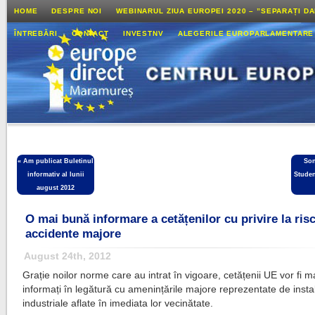
HOME
DESPRE NOI
WEBINARUL ZIUA EUROPEI 2020 – ”SEPARAȚI D
ÎNTREBĂRI
CONTACT
INVESTNV
ALEGERILE EUROPARLAMENTARE
«
Am publicat Buletinul
So
informativ al lunii
Studen
august 2012
O mai bună informare a cetățenilor cu privire la risc
accidente majore
August 24th, 2012
Grație noilor norme care au intrat în vigoare, cetățenii UE vor fi m
informați în legătură cu amenințările majore reprezentate de instal
industriale aflate în imediata lor vecinătate.