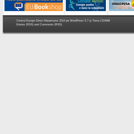
Centrul Europe Direct Maramures 2010 pe
WordPress 5.7
şi Tema
CDIMM
Entries (RSS)
and
Comments (RSS)