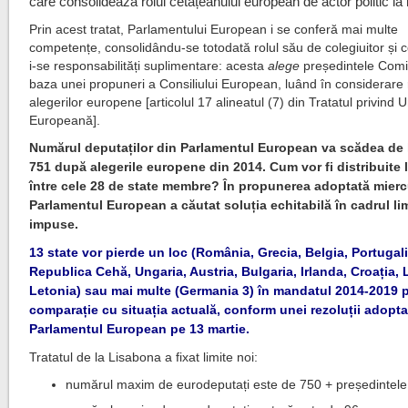
care consolidează rolul cetățeanului european de actor politic la 
Prin acest tratat, Parlamentului European i se conferă mai multe
competențe, consolidându-se totodată rolul său de colegiuitor și 
i-se responsabilități suplimentare: acesta
alege
președintele Comi
baza unei propuneri a Consiliului European, luând în considerare 
alegerilor europene [articolul 17 alineatul (7) din Tratatul privind
Europeană].
Numărul deputaților din Parlamentul European va scădea de l
751 după alegerile europene din 2014. Cum vor fi distribuite 
între cele 28 de state membre? În propunerea adoptată mierc
Parlamentul European a căutat soluția echitabilă în cadrul lim
impuse.
13 state vor pierde un loc (România, Grecia, Belgia, Portugali
Republica Cehă, Ungaria, Austria, Bulgaria, Irlanda, Croația, 
Letonia) sau mai multe (Germania 3) în mandatul 2014-2019 p
comparație cu situația actuală, conform unei rezoluții adopt
Parlamentul European pe 13 martie.
Tratatul de la Lisabona a fixat limite noi:
numărul maxim de eurodeputați este de 750 + președintele