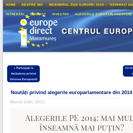
HOME
DESPRE NOI
WEBINARUL ZIUA EUROPEI 2020 – ”SEPARAȚI D
ÎNTREBĂRI
CONTACT
INVESTNV
ALEGERILE EUROPARLAMENTARE
«
Participați la
Ce în
dezbaterea privind
Uniunea Europeană!
Noutăți privind alegerile europarlamentare din 2014
March 14th, 2013