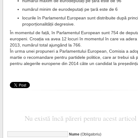
numărul maxim de eurodeputați pe țară este de 96
numărul minim de eurodeputați pe țară este de 6
locurile în Parlamentul European sunt distribuite după princi
proporționalității degresive.
În momentul de față, în Parlamentul European sunt 754 de deputa
europeni. Croația va avea 12 locuri în momentul în care va adera î
2013, numărul total ajungând la 766.
În urma unei propuneri a Parlamentului European, Comisia a ado
martie o recomandare pentru partidele politice, care ar trebui să
pentru alegerile europene din 2014 câte un candidat la președinți
Nu există încă păreri pentru acest articol
Nume
(Obligatoriu)