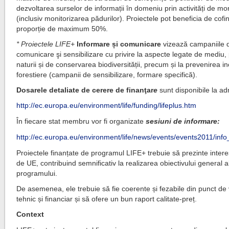
dezvoltarea surselor de informații în domeniu prin activități de mo
(inclusiv monitorizarea pădurilor). Proiectele pot beneficia de cofi
proporție de maximum 50%.
* Proiectele LIFE+
Informare și comunicare
vizează campaniile 
comunicare şi sensibilizare cu privire la aspecte legate de mediu, 
naturii și de conservarea biodiversității, precum și la prevenirea in
forestiere (campanii de sensibilizare, formare specifică).
Dosarele detaliate de cerere de finanţar
e
sunt disponibile la ad
http://ec.europa.eu/environment/life/funding/lifeplus.htm
În fiecare stat membru vor fi organizate
sesiuni de informare:
http://ec.europa.eu/environment/life/news/events/events2011/in
Proiectele finanțate de programul LIFE+ trebuie să prezinte interes
de UE, contribuind semnificativ la realizarea obiectivului general a
programului.
De asemenea, ele trebuie să fie coerente și fezabile din punct de
tehnic și financiar și să ofere un bun raport calitate-preț.
Context