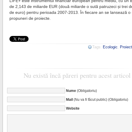
LIFE+ este instrumentul financiar european pentru mediu, cu un b
de 2,143 de miliarde EUR (două miliarde o sută patruzeci și trei d
de euro) pentru perioada 2007-2013. În fiecare an se lansează o
propuneri de proiecte.
Tags:
Ecologic
,
Proiec
Nu există încă păreri pentru acest articol
Nume
(Obligatoriu)
Mail
(Nu va fi făcut public) (Obligatoriu)
Website