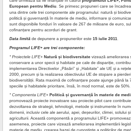
care urmează să fie finanțate în cadrul
programului LIFE+, Fon
European pentru Mediu
.
Se primesc propuneri care se încadreaz
una dintre cele trei componente ale programului: natură și biodiver
politică și guvernanță în materie de mediu, informare și comunicare
sunt disponibile fonduri în valoare de 267 de milioane de euro, s
cofinanțare pentru acorduri de grant.
Data limită
de depunere a propunerilor este
15 iulie 2011
.
Programul LIFE+ are trei componente:
* Proiectele LIFE+
Natură și biodiversitate
vizează ameliorarea s
conservare a unor specii și habitate pe cale de dispariție, contribu
implementarea Directivelor „Păsări” și „Habitate” ale UE și a rețel
2000, precum și la realizarea obiectivului UE de stopare a pierderi
biodiversității. Rata maximă de cofinanțare poate ajunge până la
speciile și habitatele prioritare, însă, în mod normal, este de 50%.
* Componenta LIFE+
Politică și guvernanță în materie de med
promovează proiecte inovatoare sau proiecte-pilot care contribuie
dezvoltarea de strategii, tehnologii, metode și instrumente în nu
domenii, inclusiv cele ale aerului, apei, deșeurilor, climei, solului și
agriculturii. Această componentă a programului LIFE+ promoveaz
asemenea, proiecte care vizează ameliorarea implementării legisl
materie de mediu, crearea bazei de cunoștințe a politicilor de med