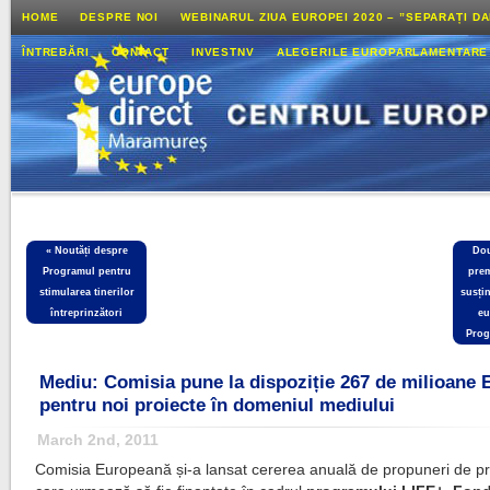
HOME
DESPRE NOI
WEBINARUL ZIUA EUROPEI 2020 – ”SEPARAȚI D
ÎNTREBĂRI
CONTACT
INVESTNV
ALEGERILE EUROPARLAMENTARE
«
Noutăți despre
Dou
Programul pentru
prem
stimularea tinerilor
susți
întreprinzători
eu
Prog
Mediu: Comisia pune la dispoziție 267 de milioane
pentru noi proiecte în domeniul mediului
March 2nd, 2011
Comisia Europeană și-a lansat cererea anuală de propuneri de pr