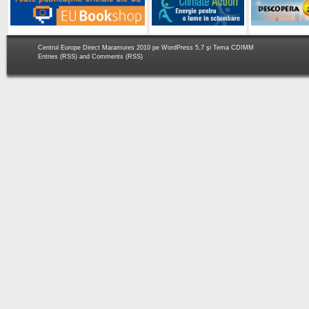
Centrul Europe Direct Maramures 2010 pe
WordPress 5.7
şi Tema
CDIMM
Entries (RSS)
and
Comments (RSS)