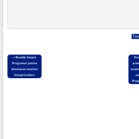
«
Noutăți despre
Dou
Programul pentru
prem
stimularea tinerilor
susți
întreprinzători
eu
Prog