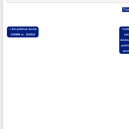
«
Am publicat Jurnal
Comi
CDIMM nr. 12/2012
ext
destin
publi
serv