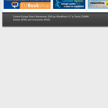
Centrul Europe Direct Maramures 2010 pe
WordPress 5.7
şi Tema
CDIMM
Entries (RSS)
and
Comments (RSS)