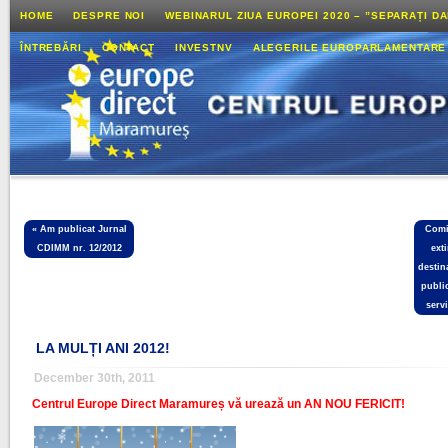
HOME
DESPRE NOI
WEBINARUL ZIUA EUROPEI 2020 – ”SEPARAȚI D
ÎNTREBĂRI
CONTACT
INVESTNV
ALEGERILE EUROPARLAMENTARE
«
Am publicat Jurnal
Comi
CDIMM nr. 12/2012
ext
destin
publi
serv
LA MULȚI ANI 2012!
December 30th, 2011
Centrul Europe Direct Maramureș vă urează un AN NOU FERICIT!