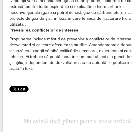
Deputații vor ca această cerință să fie obligatorie, indiferent de ca
extrasă, pentru toate explorările și exploatările hidrocarburilor
neconvenționale (gaze și petrol de șist, gaz de cărbune etc.), incl
proiecte de gaz de șist, în faza în care tehnica de fracturare hidra
utilizată .
Prevenirea conflictelor de interese
Propunerea include măsuri de prevenire a conflictelor de interese 
dezvoltatori și cei care efectuează studiile. Amendamentele deputa
vizează ca experții să aibă calificările necesare, experiența și calit
tehnice. Ei trebuie să poată lucra într-un mod obiect din punct de
științific, independent de dezvoltatori sau de autoritățile publice im
arată în text.
Nu există încă păreri pentru acest articol