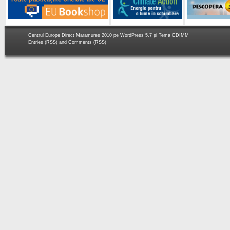
Centrul Europe Direct Maramures 2010 pe
WordPress 5.7
şi Tema
CDIMM
Entries (RSS)
and
Comments (RSS)