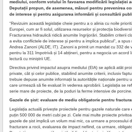
mediului, conform votului în favoarea modificării legislației 
Deputații propun, de asemenea, măsuri pentru prevenirea con
de interese și pentru asigurarea informării și consultării publ
“Revizuim această legislație cheie pentru a o alinia cu noile priorită
Europei, cum ar fi solul, utilizarea resurselor și protecția biodiversit
Fracturarea hidraulică ridică anumite îngrijorări. Stabilim criterii c
a evita conflictele de interese și pentru a implica publicul”, a spus
Andrea Zanoni (ALDE, IT). Zanoni a primit un mandat cu 332 de v
pentru la 311 împotrivă și 14 abțineri, pentru a negocia un acord 
lectură cu miniștrii UE.
Directiva privind impactul asupra mediului (EIA) se aplică atât proi
private, cât și celor publice, stabilind anumite criterii, inclusiv faptu
trebuie depuse anumite informații la autoritățile naționale pentru 
care urmează să fie evaluat în vederea aprobării. Legislația se ref
serie mare de proiecte, de la poduri la ferme intensive de porcine
Gazele de șist: evaluare de mediu obligatorie pentru fractura
Legislația actuală privește proiectele pentru gazele naturale care 
puțin 500 000 de metri cubi pe zi. Cele mai multe proiecte privitoa
gazele de șist implică un volum mai mic, ca urmare a procesului 
fracturare a rocii, evaluarea de impact nefiind, ca urmare, obligato