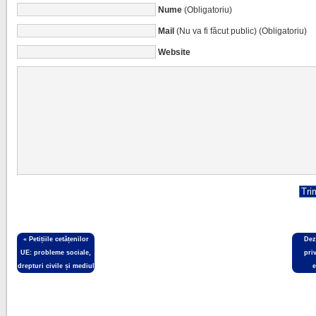
Nume
(Obligatoriu)
Mail
(Nu va fi făcut public) (Obligatoriu)
Website
«
Petițiile cetățenilor
Dez
UE: probleme sociale,
pri
drepturi civile și mediul
e