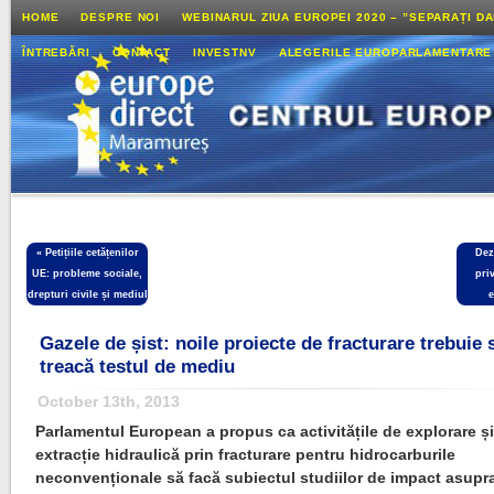
HOME
DESPRE NOI
WEBINARUL ZIUA EUROPEI 2020 – ”SEPARAȚI D
ÎNTREBĂRI
CONTACT
INVESTNV
ALEGERILE EUROPARLAMENTARE
«
Petițiile cetățenilor
Dez
UE: probleme sociale,
pri
drepturi civile și mediul
e
Gazele de șist: noile proiecte de fracturare trebuie 
treacă testul de mediu
October 13th, 2013
Parlamentul European a propus ca activitățile de explorare ș
extracție hidraulică prin fracturare pentru hidrocarburile
neconvenționale să facă subiectul studiilor de impact asupr