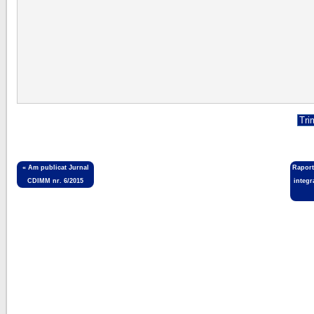
«
Am publicat Jurnal
Raport
CDIMM nr. 6/2015
integr