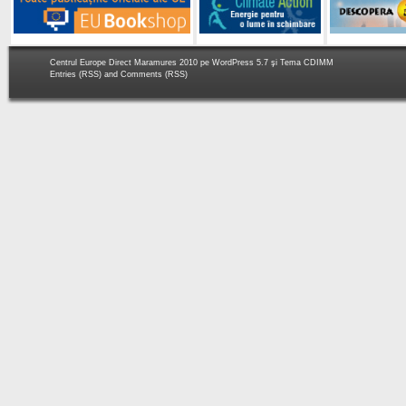
Centrul Europe Direct Maramures 2010 pe
WordPress 5.7
şi Tema
CDIMM
Entries (RSS)
and
Comments (RSS)