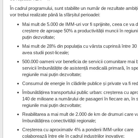
În cadrul programului, sunt stabilite un număr de rezultate ambi
vor trebui realizate până la sfârșitul perioadei:
Mai mult de 5.000 de IMM-uri vor fi sprijinite, ceea ce va 
creștere de aproape 50% a productivității muncii în regiun
puțin dezvoltate;
Mai mult de 28% din populația cu vârsta cuprinsă între 30 
avea studii post-liceale;
500.000 oameni vor beneficia de servicii comunitare mai 
servicii îmbunătățite de asistență medicală primară, în spe
regiunile mai puțin dezvoltate;
Consumul de energie în clădirile publice și private va fi re
Îmbunătățirea transportului public urban: creșterea cu apr
140 de milioane a numărului de pasageri în fiecare an, în s
regiunile mai puțin dezvoltate;
Reabilitarea a mai mult de 2.000 de km de drumuri care v
îmbunătățirea conectivității regionale;
Creșterea cu aproximativ 4% a ponderii IMM-urilor care
colaborează între ele în cadrul industriilor inovative;