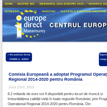
HOME
DESPRE NOI
WEBINARUL ZIUA EUROPEI 2020 – ”SEPARAȚI D
ÎNTREBĂRI
CONTACT
INVESTNV
ALEGERILE EUROPARLAMENTARE
«
Am publicat Jurnal
Raport
CDIMM nr. 6/2015
integr
Comisia Europeană a adoptat Programul Operaț
Regional 2014-2020 pentru România
June 23rd, 2015
8.2 miliarde de euro vor fi disponibili pentru locuri de muncă și
îmbunătățirea calității vieții în toate regiunile României, prin Pro
Operațional Regional 2014-2020 pentru România. Din