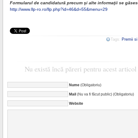
Formularul de candidatură precum şi alte informaţii se găse
http://www.llp-ro.ro/llp.php?id=46&d=55&menu=29
Tags:
Premii s
Nu există încă păreri pentru acest articol
Nume
(Obligatoriu)
Mail
(Nu va fi făcut public) (Obligatoriu)
Website