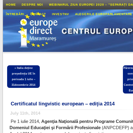
HOME
DESPRE NOI
WEBINARUL ZIUA EUROPEI 2020 – ”SEPARAȚI D
ÎNTREBĂRI
CONTACT
INVESTNV
ALEGERILE EUROPARLAMENTARE
«
Italia deține
Părere
președinția UE în
con
perioada 1 iulie –
priv
31decembrie 2014
Centre
Eu
Certificatul lingvistic european – ediţia 2014
July 11th, 2014
Pe 1 iulie 2014,
Agenţia Naţională pentru Programe Comunit
Domeniul Educaţiei şi Formării Profesionale
(ANPCDEFP) a 