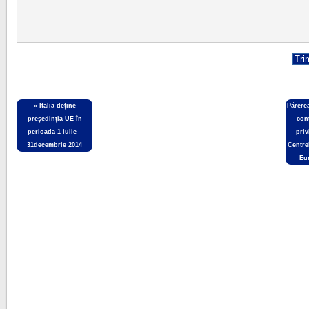
«
Italia deține
Părere
președinția UE în
con
perioada 1 iulie –
priv
31decembrie 2014
Centre
Eu