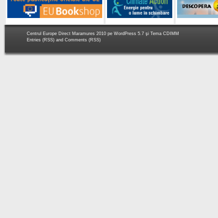
Centrul Europe Direct Maramures 2010 pe
WordPress 5.7
şi Tema
CDIMM
Entries (RSS)
and
Comments (RSS)