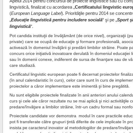
Apelul 2014 pentru concursul de proiecte lingvistice sau cu co
lingvistică, finalizat cu acordarea „
Certificatului lingvistic eur
(
European Language Label
).
Priorităţile pentru 2014 se concent
„
Educaţie lingvistică pentru includere socială
“ şi pe „
Sport ş
lingvistică
“.
Pot candida instituţii de învăţământ (de orice nivel), organizaţii (p
private) care se ocupă de educaţie şi formare profesională, asocia
activează în domeniul învăţării şi predării limbilor străine. Poate pa
concurs orice iniţiativă inovatoare derulată în domeniul educaţiei l
sau în domenii conexe, indiferent de sursa de finanţare sau de vâ
care studiază.
Certificatul lingvistic european poate fi decernat proiectelor finali
(în anul calendaristic în curs), celor care sunt în curs de impleme
proiectelor a căror implementare este iminentă şi bine pregătită.
Nu sunt eligibile proiectele finalizate în anii anteriori anului calenda
curs şi cele ale căror rezultate nu se mai aplică şi nici activităţile 
predare/învăţare a limbilor străine, într-un cadru formal sau nonf
Proiectele candidate vor demonstra modul în care practicile educ
pot fi transferate către grupuri ţintă diferite de cele implicate în pr
insista pe caracterul inovator al metodologiilor de predare/învăţar