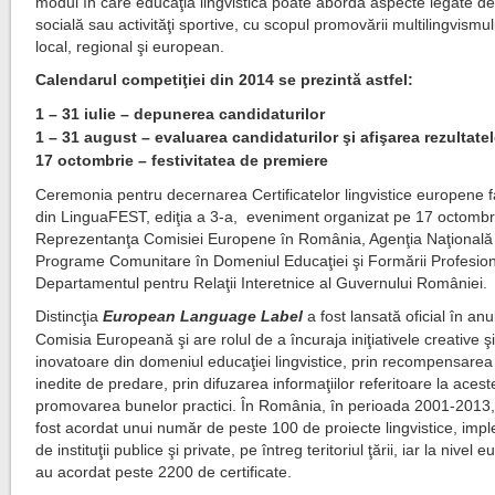
modul în care educaţia lingvistică poate aborda aspecte legate de
socială sau activităţi sportive, cu scopul promovării multilingvismulu
local, regional şi european.
Calendarul competiţiei din 2014 se prezintă astfel:
1 – 31 iulie – depunerea candidaturilor
1 – 31 august – evaluarea candidaturilor şi afişarea rezultate
17 octombrie – festivitatea de premiere
Ceremonia pentru decernarea Certificatelor lingvistice europene 
din LinguaFEST, ediţia a 3-a, eveniment organizat pe 17 octombr
Reprezentanţa Comisiei Europene în România, Agenţia Naţională
Programe Comunitare în Domeniul Educaţiei şi Formării Profesion
Departamentul pentru Relaţii Interetnice al Guvernului României.
Distincţia
European Language Label
a fost lansată oficial în an
Comisia Europeană şi are rolul de a încuraja iniţiativele creative ş
inovatoare din domeniul educaţiei lingvistice, prin recompensarea 
inedite de predare, prin difuzarea informaţiilor referitoare la acest
promovarea bunelor practici. În România, în perioada 2001-2013,
fost acordat unui număr de peste 100 de proiecte lingvistice, imp
de instituţii publice şi private, pe întreg teritoriul ţării, iar la nivel
au acordat peste 2200 de certificate.