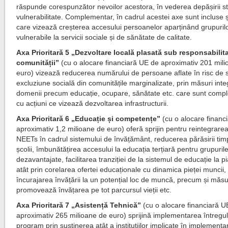
răspunde corespunzător nevoilor acestora, în vederea depășirii st
vulnerabilitate. Complementar, în cadrul acestei axe sunt incluse 
care vizează creșterea accesului persoanelor aparținând grupuril
vulnerabile la servicii sociale și de sănătate de calitate.
Axa Prioritară 5 „Dezvoltare locală plasată sub responsabilit
comunității”
(cu o alocare financiară UE de aproximativ 201 mil
euro) vizează reducerea numărului de persoane aflate în risc de s
excluziune socială din comunitățile marginalizate, prin măsuri inte
domenii precum educație, ocupare, sănătate etc. care sunt com
cu acțiuni ce vizează dezvoltarea infrastructurii.
Axa Prioritară 6 „Educație și competențe”
(cu o alocare financ
aproximativ 1,2 milioane de euro) oferă sprijin pentru reintegrarea 
NEETs în cadrul sistemului de învățământ, reducerea părăsirii timp
școlii, îmbunătățirea accesului la educația terțiară pentru grupuril
dezavantajate, facilitarea tranziției de la sistemul de educație la p
atât prin corelarea ofertei educaționale cu dinamica pieței muncii, 
încurajarea învățării la un potențial loc de muncă, precum și măsu
promovează învățarea pe tot parcursul vieții etc.
Axa Prioritară 7 „Asistență Tehnică”
(cu o alocare financiară U
aproximativ 265 milioane de euro) sprijină implementarea întregul
program prin susținerea atât a instituțiilor implicate în implement