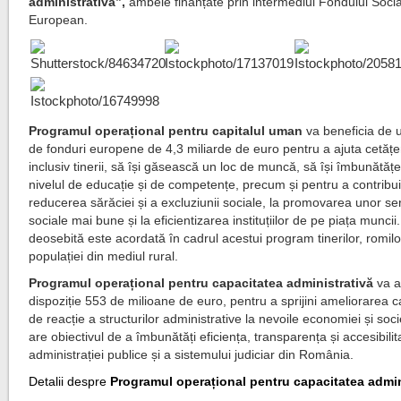
administrativă”,
ambele finanțate prin intermediul Fondului Socia
European.
Programul operațional pentru capitalul uman
va beneficia de 
de fonduri europene de 4,3 miliarde de euro pentru a ajuta cetățe
inclusiv tinerii, să își găsească un loc de muncă, să își îmbunătăț
nivelul de educație și de competențe, precum și pentru a contribui
reducerea sărăciei și a excluziunii sociale, la promovarea unor ser
sociale mai bune și la eficientizarea instituțiilor de pe piața muncii
deosebită este acordată în cadrul acestui program tinerilor, romilo
populației din mediul rural.
Programul operațional pentru capacitatea administrativă
va a
dispoziție 553 de milioane de euro, pentru a sprijini ameliorarea ca
de reacție a structurilor administrative la nevoile economiei și socie
are obiectivul de a îmbunătăți eficiența, transparența și accesibili
administrației publice și a sistemului judiciar din România.
Detalii despre
Programul operațional pentru capacitatea admin