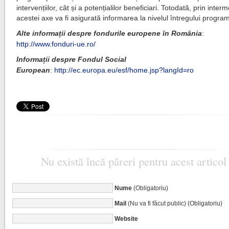
intervențiilor, cât și a potențialilor beneficiari. Totodată, prin interm
acestei axe va fi asigurată informarea la nivelul întregului progra
Alte informații despre fondurile europene în România
:
http://www.fonduri-ue.ro/
Informații despre Fondul Social
European
:
http://ec.europa.eu/esf/home.jsp?langId=ro
Nu există încă păreri pentru acest articol
Nume
(Obligatoriu)
Mail
(Nu va fi făcut public) (Obligatoriu)
Website