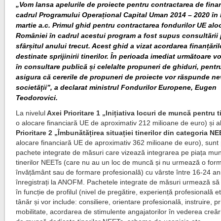
„Vom lansa apelurile de proiecte pentru contractarea de finan
cadrul Programului Operațional Capital Uman 2014 – 2020 în
martie a.c. Primul ghid pentru contractarea fondurilor UE alo
României în cadrul acestui program a fost supus consultării 
sfârșitul anului trecut. Acest ghid a vizat acordarea finanțăril
destinate sprijinirii tinerilor. În perioada imediat următoare 
în consultare publică și celelalte propuneri de ghiduri, pentr
asigura că cererile de propuneri de proiecte vor răspunde ne
societății”, a declarat ministrul Fondurilor Europene, Eugen
Teodorovici.
La nivelul
Axei Prioritare 1 „Inițiativa locuri de muncă pentru t
o alocare financiară UE de aproximativ 212 milioane de euro) și a
Prioritare 2 „Îmbunătățirea situației tinerilor din categoria N
alocare financiară UE de aproximativ 362 milioane de euro), sunt
pachete integrate de măsuri care vizează integrarea pe piața mun
tinerilor NEETs (care nu au un loc de muncă și nu urmează o for
învățământ sau de formare profesională) cu vârste între 16-24 ani
înregistrați la ANOFM. Pachetele integrate de măsuri urmează să fi
în funcție de profilul (nivel de pregătire, experiență profesională et
tânăr și vor include: consiliere, orientare profesională, instruire, 
mobilitate, acordarea de stimulente angajatorilor în vederea creări