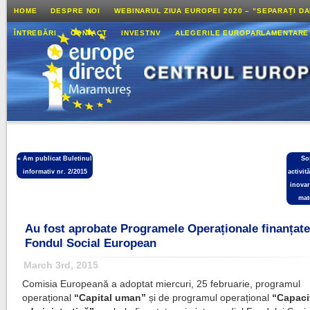
HOME
DESPRE NOI
WEBINARUL ZIUA EUROPEI 2020 – ”SEPARAȚI D
ÎNTREBĂRI
CONTACT
INVESTNV
ALEGERILE EUROPARLAMENTARE
«
Am publicat Buletinul
So
informativ nr. 2/2015
activit
inovar
mat
Au fost aprobate Programele Operaționale finanțate
Fondul Social European
March 3rd, 2015
Comisia Europeană a adoptat miercuri, 25 februarie, programul
operațional
“Capital uman”
și de programul operațional
“Capaci