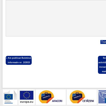
«
Am publicat Buletinul
So
informativ nr. 2/2015
activit
inovar
mat