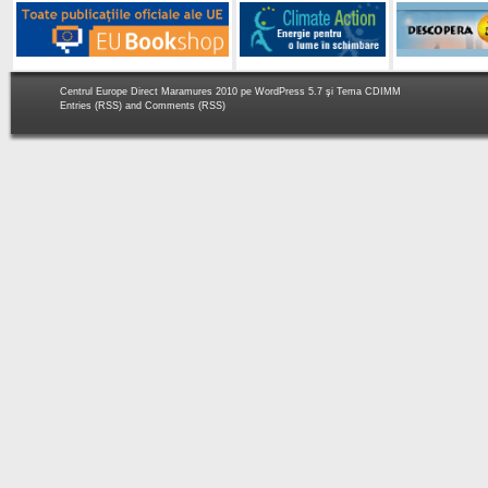
Centrul Europe Direct Maramures 2010 pe
WordPress 5.7
şi Tema
CDIMM
Entries (RSS)
and
Comments (RSS)