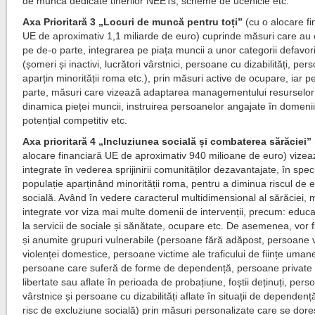
de muncă dedicate tinerilor NEETs, scheme de ucenicie etc.
Axa Prioritară 3 „Locuri de muncă pentru toți”
(cu o alocare fi
UE de aproximativ 1,1 miliarde de euro) cuprinde măsuri care au 
pe de-o parte, integrarea pe piața muncii a unor categorii defavor
(șomeri și inactivi, lucrători vârstnici, persoane cu dizabilități, pe
aparțin minorității roma etc.), prin măsuri active de ocupare, iar p
parte, măsuri care vizează adaptarea managementului resurselo
dinamica pieței muncii, instruirea persoanelor angajate în domenii
potențial competitiv etc.
Axa prioritară 4 „Incluziunea socială și combaterea sărăciei”
alocare financiară UE de aproximativ 940 milioane de euro) vize
integrate în vederea sprijinirii comunităților dezavantajate, în spec
populație aparținând minorității roma, pentru a diminua riscul de 
socială. Având în vedere caracterul multidimensional al sărăciei, 
integrate vor viza mai multe domenii de intervenții, precum: educa
la servicii de sociale și sănătate, ocupare etc. De asemenea, vor fi 
și anumite grupuri vulnerabile (persoane fără adăpost, persoane v
violenței domestice, persoane victime ale traficului de ființe uman
persoane care suferă de forme de dependență, persoane private
libertate sau aflate în perioada de probațiune, foștii deținuți, per
vârstnice și persoane cu dizabilități aflate în situații de dependenț
risc de excluziune socială) prin măsuri personalizate care se dore