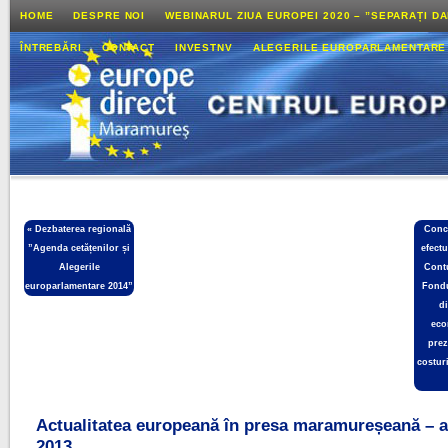
HOME
DESPRE NOI
WEBINARUL ZIUA EUROPEI 2020 – ”SEPARAȚI D
ÎNTREBĂRI
CONTACT
INVESTNV
ALEGERILE EUROPARLAMENTARE
«
Dezbaterea regională
Conc
”Agenda cetățenilor și
efect
Alegerile
Cont
europarlamentare 2014”
Fondu
di
eco
prez
costuri
Actualitatea europeană în presa maramureșeană – 
2013