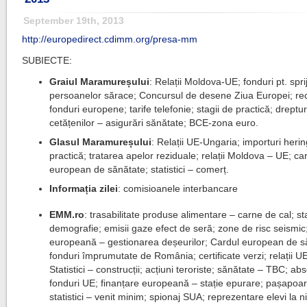
September 19th, 2013
http://europedirect.cdimm.org/presa-mm
SUBIECTE:
Graiul Maramureșului
: Relații Moldova-UE; fonduri pt. spri
persoanelor sărace; Concursul de desene Ziua Europei; re
fonduri europene; tarife telefonie; stagii de practică; dreptur
cetățenilor – asigurări sănătate; BCE-zona euro.
Glasul Maramureșului
: Relații UE-Ungaria; importuri herin
practică; tratarea apelor reziduale; relații Moldova – UE; ca
european de sănătate; statistici – comerț.
Informația zilei
: comisioanele interbancare
EMM.ro
: trasabilitate produse alimentare – carne de cal; sta
demografie; emisii gaze efect de seră; zone de risc seismic;
europeană – gestionarea deșeurilor; Cardul european de s
fonduri împrumutate de România; certificate verzi; relații UE
Statistici – construcții; acțiuni teroriste; sănătate – TBC; ab
fonduri UE; finanțare europeană – stație epurare; pașapoar
statistici – venit minim; spionaj SUA; reprezentare elevi la n