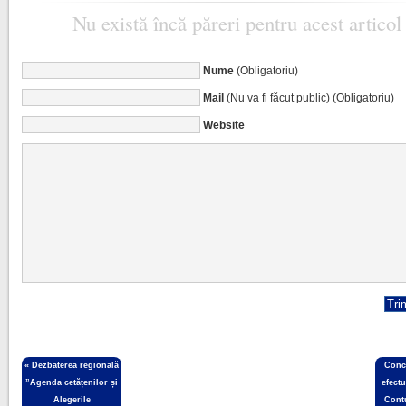
Nu există încă păreri pentru acest articol
Nume
(Obligatoriu)
Mail
(Nu va fi făcut public) (Obligatoriu)
Website
«
Dezbaterea regională
Conc
”Agenda cetățenilor și
efect
Alegerile
Cont