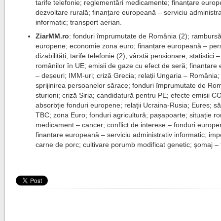
tarife telefonie; reglementări medicamente; finanțare euro
dezvoltare rurală; finanțare europeană – serviciu administra
informatic; transport aerian.
ZiarMM.ro
: fonduri împrumutate de România (2); rambursăr
europene; economie zona euro; finanțare europeană – pe
dizabilități; tarife telefonie (2); vârstă pensionare; statistici
românilor în UE; emisii de gaze cu efect de seră; finanțar
– deșeuri; IMM-uri; criză Grecia; relații Ungaria – România; 
sprijinirea persoanelor sărace; fonduri împrumutate de Ro
sturioni; criză Siria; candidatură pentru PE; efecte emisii C
absorbție fonduri europene; relații Ucraina-Rusia; Eures; s
TBC; zona Euro; fonduri agricultură; pașapoarte; situație ro
medicament – cancer; conflict de interese – fonduri europe
finanțare europeană – serviciu administrativ informatic; imp
carne de porc; cultivare porumb modificat genetic; șomaj – t