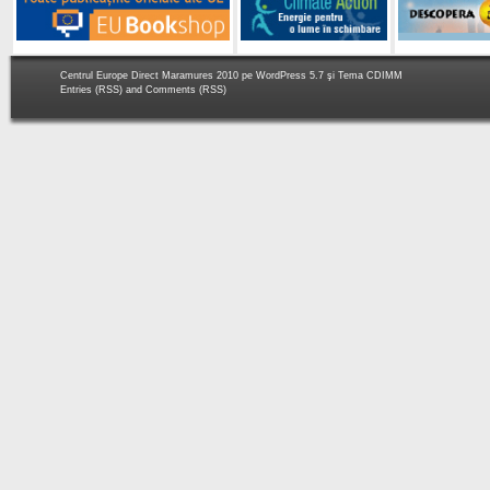
Centrul Europe Direct Maramures 2010 pe
WordPress 5.7
şi Tema
CDIMM
Entries (RSS)
and
Comments (RSS)