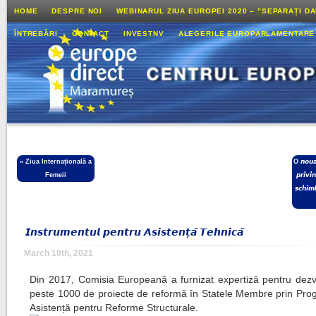
HOME
DESPRE NOI
WEBINARUL ZIUA EUROPEI 2020 – ”SEPARAȚI D
ÎNTREBĂRI
CONTACT
INVESTNV
ALEGERILE EUROPARLAMENTARE
«
Ziua Internațională a
O 𝙣𝙤𝙪𝙖̆
Femeii
𝙥𝙧𝙞𝙫𝙞
𝙨𝙘𝙝𝙞𝙢𝙗
𝙄𝙣𝙨𝙩𝙧𝙪𝙢𝙚𝙣𝙩𝙪𝙡 𝙥𝙚𝙣𝙩𝙧𝙪 𝘼𝙨𝙞𝙨𝙩𝙚𝙣𝙩̦𝙖̆ 𝙏𝙚𝙝𝙣𝙞𝙘𝙖̆
March 10th, 2021
Din 2017, Comisia Europeană a furnizat expertiză pentru dezv
peste 1000 de proiecte de reformă în Statele Membre prin Pro
Asistență pentru Reforme Structurale.