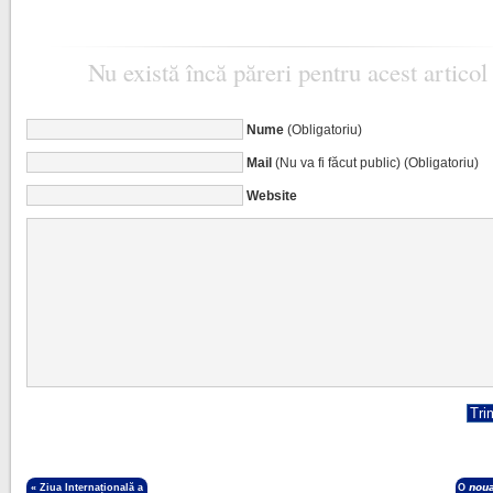
Nu există încă păreri pentru acest articol
Nume
(Obligatoriu)
Mail
(Nu va fi făcut public) (Obligatoriu)
Website
«
Ziua Internațională a
O 𝙣𝙤𝙪𝙖̆