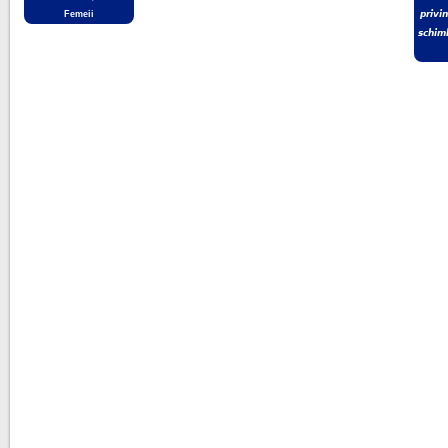
Femeii
𝙥𝙧𝙞𝙫𝙞
𝙨𝙘𝙝𝙞𝙢𝙗