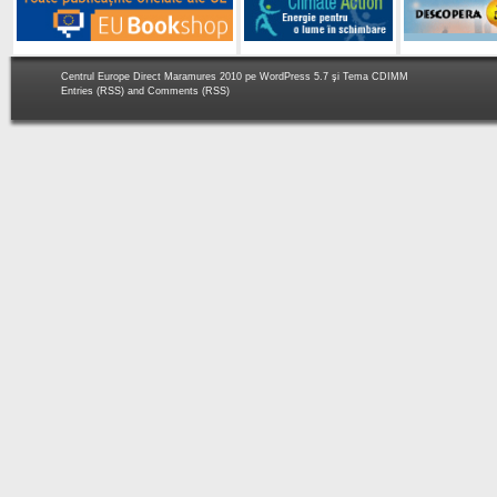
Centrul Europe Direct Maramures 2010 pe
WordPress 5.7
şi Tema
CDIMM
Entries (RSS)
and
Comments (RSS)