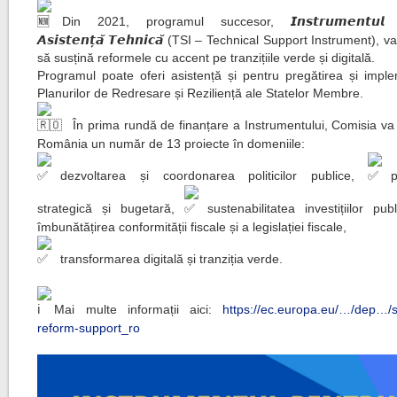
Din 2021, programul succesor, 𝙄𝙣𝙨𝙩𝙧𝙪𝙢𝙚𝙣𝙩𝙪𝙡 𝙥
𝘼𝙨𝙞𝙨𝙩𝙚𝙣𝙩̦𝙖̆ 𝙏𝙚𝙝𝙣𝙞𝙘𝙖̆ (TSI – Technical Support Instrument), 
să susțină reformele cu accent pe tranzițiile verde și digitală.
Programul poate oferi asistență și pentru pregătirea și impl
Planurilor de Redresare și Reziliență ale Statelor Membre.
În prima rundă de finanțare a Instrumentului, Comisia va s
România un număr de 13 proiecte în domeniile:
dezvoltarea și coordonarea politicilor publice,
p
strategică și bugetară,
sustenabilitatea investițiilor pu
îmbunătățirea conformității fiscale și a legislației fiscale,
transformarea digitală și tranziția verde.
Mai multe informații aici:
https://ec.europa.eu/…/dep…/st
reform-support_ro