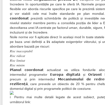
încredere în oportunitățile pe care le oferă IA. Normele propor
flexibile vor aborda riscurile specifice pe care le prezintă siste
și vor stabili cele mai înalte standarde pe plan mondial. 𝗣
𝗰𝗼𝗼𝗿𝗱𝗼𝗻𝗮𝘁 prezintă schimbările de politică și investițiile n
nivelul statelor membre pentru a consolida poziția de lider a 
dezvoltarea unei IA centrate pe factorul uman, durabile, sigure, 
incluziunii și de încredere.
Noile norme vor fi aplicate direct în același mod în toate state
pe baza unei definiții a 𝐈𝐀 adaptate exigențelor viitorului, și
abordare bazată pe riscuri:
𝑅𝑖𝑠𝑐 𝑖𝑛𝑎𝑐𝑐𝑒𝑝𝑡𝑎𝑏𝑖𝑙
𝑅𝑖𝑠𝑐 𝑟𝑖𝑑𝑖𝑐𝑎𝑡
𝑅𝑖𝑠𝑐 𝑙𝑖𝑚𝑖𝑡𝑎𝑡
𝑅𝑖𝑠𝑐 𝑚𝑖𝑛𝑖𝑚
𝗣𝗹𝗮𝗻𝘂𝗹 𝗰𝗼𝗼𝗿𝗱𝗼𝗻𝗮𝘁 actualizat va utiliza fondurile al
intermediul programelor 𝗘𝘂𝗿𝗼𝗽𝗮 𝗱𝗶𝗴𝗶𝘁𝗮𝗹𝗮̆ și 𝗢𝗿𝗶𝘇𝗼𝗻𝘁 𝗘
precum și prin intermediul 𝗠𝗲𝗰𝗮𝗻𝗶𝘀𝗺𝘂𝗹𝘂𝗶 𝗱𝗲 𝗿𝗲𝗱𝗿𝗲𝘀
𝗿𝗲𝘇𝗶𝗹𝗶𝗲𝗻𝘁̦𝗮̆, care prevede un obiectiv de 20 % pentru chelt
domeniul digital și prin programele politicii de coeziune.
Pentru mai multe detalii legate de acest subiect, puteț
următorul link: