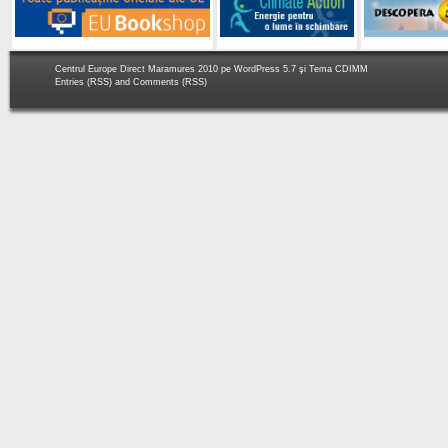
Centrul Europe Direct Maramures 2010 pe
WordPress 5.7
şi Tema
CDIMM
Entries (RSS)
and
Comments (RSS)