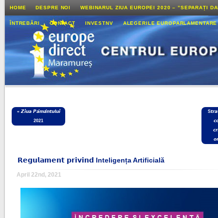
HOME
DESPRE NOI
WEBINARUL ZIUA EUROPEI 2020 – ”SEPARAȚI D
ÎNTREBĂRI
CONTACT
INVESTNV
ALEGERILE EUROPARLAMENTARE
«
𝙕𝙞𝙪𝙖 𝙋𝙖̆𝙢𝙖̂𝙣𝙩𝙪𝙡𝙪𝙞
S𝙩𝙧𝙖
2021
𝙘
𝙘𝙧
𝙤
𝗥𝗲𝗴𝘂𝗹𝗮𝗺𝗲𝗻𝘁 𝗽𝗿𝗶𝘃𝗶𝗻𝗱 Inteligența Artificială
April 22nd, 2021