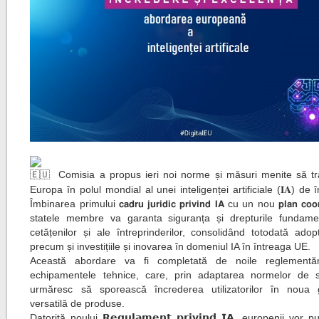
Comisia a propus ieri noi norme și măsuri menite să t
Europa în polul mondial al unei inteligenței artificiale (𝐈𝐀) de 
Îmbinarea primului 𝗰𝗮𝗱𝗿𝘂 𝗷𝘂𝗿𝗶𝗱𝗶𝗰 𝗽𝗿𝗶𝘃𝗶𝗻𝗱 𝗜𝗔 cu un nou 𝗽𝗹𝗮𝗻 𝗰𝗼𝗼
statele membre va garanta siguranța și drepturile fundame
cetățenilor și ale întreprinderilor, consolidând totodată adopt
precum și investițiile și inovarea în domeniul IA în întreaga UE.
Această abordare va fi completată de noile reglementări
echipamentele tehnice, care, prin adaptarea normelor de s
urmăresc să sporească încrederea utilizatorilor în noua 
versatilă de produse.
Datorită noului 𝗥𝗲𝗴𝘂𝗹𝗮𝗺𝗲𝗻𝘁 𝗽𝗿𝗶𝘃𝗶𝗻𝗱 𝗜𝗔, europenii vor