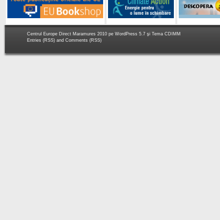
Centrul Europe Direct Maramures 2010 pe
WordPress 5.7
şi Tema
CDIMM
Entries (RSS)
and
Comments (RSS)