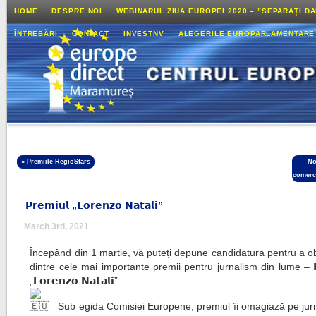
HOME
DESPRE NOI
WEBINARUL ZIUA EUROPEI 2020 – ”SEPARAȚI D
ÎNTREBĂRI
CONTACT
INVESTNV
ALEGERILE EUROPARLAMENTARE
«
Premiile RegioStars
No
comerc
𝗣𝗿𝗲𝗺𝗶𝘂𝗹 „𝗟𝗼𝗿𝗲𝗻𝘇𝗼 𝗡𝗮𝘁𝗮𝗹𝗶”
March 3rd, 2021
Începând din 1 martie, vă puteți depune candidatura pentru a o
dintre cele mai importante premii pentru jurnalism din lume ‒ 𝗣𝗿
„𝗟𝗼𝗿𝗲𝗻𝘇𝗼 𝗡𝗮𝘁𝗮𝗹𝗶”.
Sub egida Comisiei Europene, premiul îi omagiază pe jurna