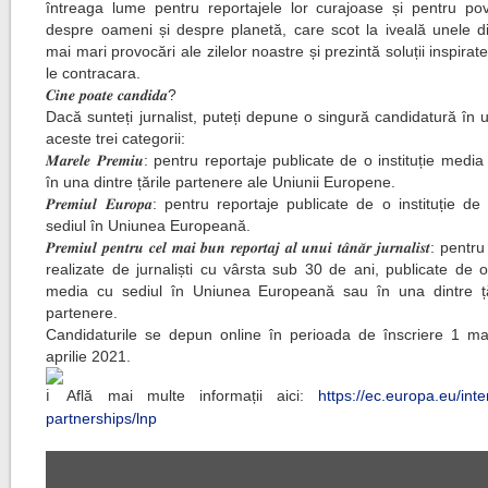
întreaga lume pentru reportajele lor curajoase și pentru pove
despre oameni și despre planetă, care scot la iveală unele di
mai mari provocări ale zilelor noastre și prezintă soluții inspirat
le contracara.
𝑪𝒊𝒏𝒆 𝒑𝒐𝒂𝒕𝒆 𝒄𝒂𝒏𝒅𝒊𝒅𝒂?
Dacă sunteți jurnalist, puteți depune o singură candidatură în 
aceste trei categorii:
𝑴𝒂𝒓𝒆𝒍𝒆 𝑷𝒓𝒆𝒎𝒊𝒖: pentru reportaje publicate de o instituție medi
în una dintre țările partenere ale Uniunii Europene.
𝑷𝒓𝒆𝒎𝒊𝒖𝒍 𝑬𝒖𝒓𝒐𝒑𝒂: pentru reportaje publicate de o instituție 
sediul în Uniunea Europeană.
𝑷𝒓𝒆𝒎𝒊𝒖𝒍 𝒑𝒆𝒏𝒕𝒓𝒖 𝒄𝒆𝒍 𝒎𝒂𝒊 𝒃𝒖𝒏 𝒓𝒆𝒑𝒐𝒓𝒕𝒂𝒋 𝒂𝒍 𝒖𝒏𝒖𝒊 𝒕𝒂̂𝒏𝒂̆𝒓 𝒋𝒖𝒓𝒏𝒂𝒍𝒊𝒔𝒕:
realizate de jurnaliști cu vârsta sub 30 de ani, publicate de o 
media cu sediul în Uniunea Europeană sau în una dintre ță
partenere.
Candidaturile se depun online în perioada de înscriere 1 ma
aprilie 2021.
Află mai multe informații aici:
https://ec.europa.eu/inte
partnerships/lnp