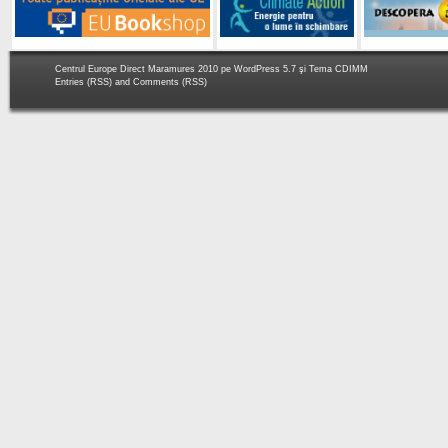
Centrul Europe Direct Maramures 2010 pe
WordPress 5.7
şi Tema
CDIMM
Entries (RSS)
and
Comments (RSS)