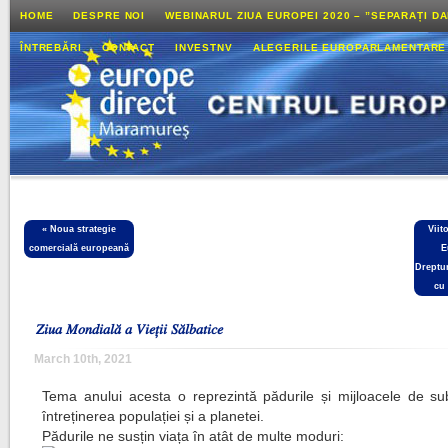
HOME
DESPRE NOI
WEBINARUL ZIUA EUROPEI 2020 – ”SEPARAȚI D
ÎNTREBĂRI
CONTACT
INVESTNV
ALEGERILE EUROPARLAMENTARE
«
Noua strategie
Viit
comercială europeană
E
Dreptu
cu 
𝑍𝑖𝑢𝑎 𝑀𝑜𝑛𝑑𝑖𝑎𝑙𝑎̆ 𝑎 𝑉𝑖𝑒𝑡̦𝑖𝑖 𝑆𝑎̆𝑙𝑏𝑎𝑡𝑖𝑐𝑒
March 10th, 2021
Tema anului acesta o reprezintă pădurile și mijloacele de sub
întreținerea populației și a planetei.
Pădurile ne susțin viața în atât de multe moduri: