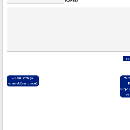
Website
«
Noua strategie
Viit
comercială europeană
E
Dreptu
cu 