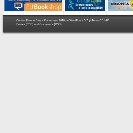
Centrul Europe Direct Maramures 2010 pe
WordPress 5.7
şi Tema
CDIMM
Entries (RSS)
and
Comments (RSS)