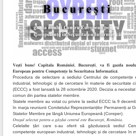
𝐕𝐞𝐬̦𝐭𝐢 𝐛𝐮𝐧𝐞! 𝐂𝐚𝐩𝐢𝐭𝐚𝐥𝐚 𝐑𝐨𝐦𝐚̂𝐧𝐢𝐞𝐢, 𝐁𝐮𝐜𝐮𝐫𝐞𝐬̦𝐭𝐢, 𝐯𝐚 𝐟𝐢 𝐠𝐚𝐳𝐝𝐚 𝐧𝐨𝐮𝐥
𝐄𝐮𝐫𝐨𝐩𝐞𝐚𝐧 𝐩𝐞𝐧𝐭𝐫𝐮 𝐂𝐨𝐦𝐩𝐞𝐭𝐞𝐧𝐭̦𝐞 𝐢̂𝐧 𝐒𝐞𝐜𝐮𝐫𝐢𝐭𝐚𝐭𝐞𝐚 𝐈𝐧𝐟𝐨𝐫𝐦𝐚𝐭𝐢𝐜𝐚̆.
Procedura de selectare a sediului Centrului de competențe
industrial, tehnologic și de cercetare în materie de securitate c
(ECCC) a fost lansată la 28 octombrie 2020. Decizia a necesita
comun din partea statelor membre.
Statele membre au votat cu privire la sediul ECCC la 9 decemb
în marja reuniunii Comitetului Reprezentanților Permanenți ai 
Statelor Membre pe lângă Uniunea Europeană (Coreper).
𝑂𝑟𝑎𝑠̦𝑢𝑙 𝑠𝑒𝑙𝑒𝑐𝑡𝑎𝑡 𝑝𝑒𝑛𝑡𝑟𝑢 𝑎 𝑔𝑎̆𝑧𝑑𝑢𝑖 𝑐𝑒𝑛𝑡𝑟𝑢𝑙 𝑒𝑠𝑡𝑒 𝐵𝑢𝑐𝑢𝑟𝑒𝑠̦𝑡𝑖, 𝑅𝑜𝑚𝑎̂𝑛𝑖𝑎.
Celelalte țări care s-au oferit să găzduiască sediul Cen
competențe european industrial, tehnologic și de cercetare în 