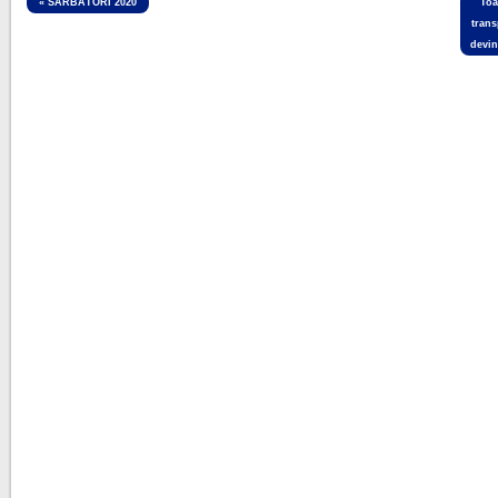
«
SĂRBĂTORI 2020
Toa
trans
devin