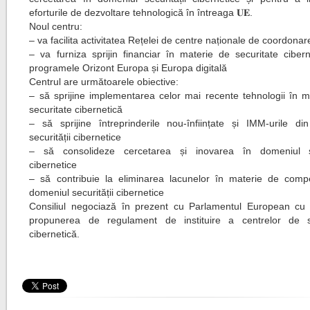
eforturile de dezvoltare tehnologică în întreaga 𝐔𝐄.
Noul centru:
– va facilita activitatea Rețelei de centre naționale de coordonar
– va furniza sprijin financiar în materie de securitate cibern
programele Orizont Europa și Europa digitală
Centrul are următoarele obiective:
– să sprijine implementarea celor mai recente tehnologii în m
securitate cibernetică
– să sprijine întreprinderile nou-înființate și IMM-urile din
securității cibernetice
– să consolideze cercetarea și inovarea în domeniul sec
cibernetice
– să contribuie la eliminarea lacunelor în materie de comp
domeniul securității cibernetice
Consiliul negociază în prezent cu Parlamentul European cu p
propunerea de regulament de instituire a centrelor de s
cibernetică.