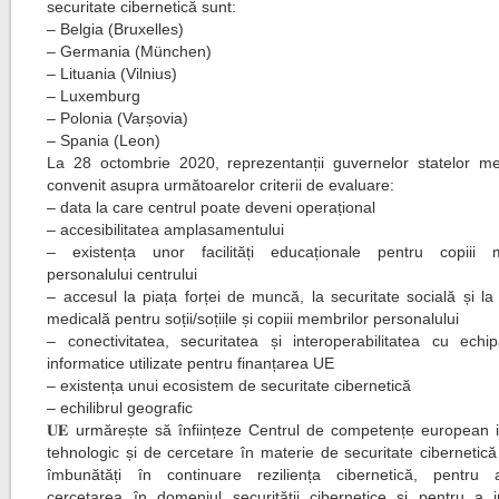
securitate cibernetică sunt:
– Belgia (Bruxelles)
– Germania (München)
– Lituania (Vilnius)
– Luxemburg
– Polonia (Varșovia)
– Spania (Leon)
La 28 octombrie 2020, reprezentanții guvernelor statelor 
convenit asupra următoarelor criterii de evaluare:
– data la care centrul poate deveni operațional
– accesibilitatea amplasamentului
– existența unor facilități educaționale pentru copiii 
personalului centrului
– accesul la piața forței de muncă, la securitate socială și la
medicală pentru soții/soțiile și copiii membrilor personalului
– conectivitatea, securitatea și interoperabilitatea cu echi
informatice utilizate pentru finanțarea UE
– existența unui ecosistem de securitate cibernetică
– echilibrul geografic
𝐔𝐄 urmărește să înființeze Centrul de competențe european in
tehnologic și de cercetare în materie de securitate cibernetic
îmbunătăți în continuare reziliența cibernetică, pentru a
cercetarea în domeniul securității cibernetice și pentru a in