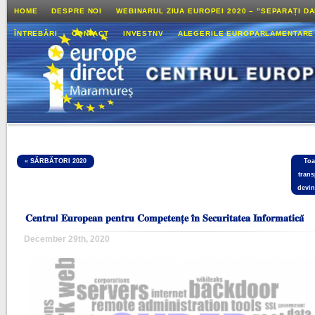
HOME
DESPRE NOI
WEBINARUL ZIUA EUROPEI 2020 – ”SEPARAȚI D
ÎNTREBĂRI
CONTACT
INVESTNV
ALEGERILE EUROPARLAMENTARE
«
SĂRBĂTORI 2020
Toa
trans
devin
𝐂𝐞𝐧𝐭𝐫𝐮l 𝐄𝐮𝐫𝐨𝐩𝐞𝐚𝐧 𝐩𝐞𝐧𝐭𝐫𝐮 𝐂𝐨𝐦𝐩𝐞𝐭𝐞𝐧𝐭̦𝐞 𝐢̂𝐧 𝐒𝐞𝐜𝐮𝐫𝐢𝐭𝐚𝐭𝐞𝐚 𝐈𝐧𝐟𝐨𝐫𝐦𝐚𝐭𝐢𝐜𝐚̆
December 29th, 2020