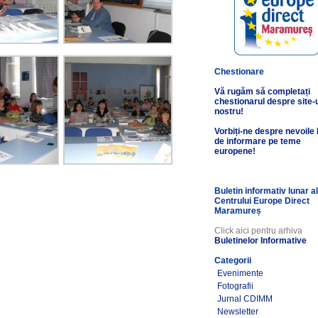
Chestionare
Vă rugăm să completați
chestionarul despre site-
nostru!
Vorbiți-ne despre nevoile
de informare pe teme
europene!
Buletin informativ lunar a
Centrului Europe Direct
Maramureș
Click aici pentru arhiva
Buletinelor Informative
Categorii
Evenimente
Fotografii
Jurnal CDIMM
Newsletter