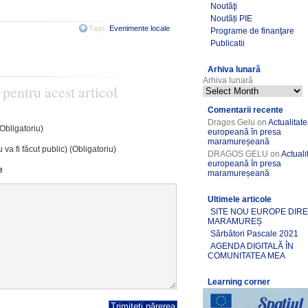
Noutăţi
Noutăți PIE
Tags:
Evenimente locale
.
Programe de finanţare
Publicatii
Arhiva lunară
Arhiva lunară
 pentru acest articol
Comentarii recente
Dragos Gelu
on
Actualitat
(Obligatoriu)
europeană în presa
maramureșeană
 va fi făcut public) (Obligatoriu)
DRAGOS GELU
on
Actuali
europeană în presa
e
maramureșeană
Ultimele articole
SITE NOU EUROPE DIR
MARAMUREȘ
Sărbători Pascale 2021
AGENDA DIGITALĂ ÎN
COMUNITATEA MEA
Learning corner