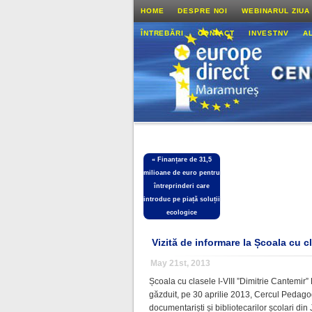
HOME
DESPRE NOI
WEBINARUL ZIUA
ÎNTREBĂRI
CONTACT
INVESTNV
A
«
Finanțare de 31,5
milioane de euro pentru
întreprinderi care
introduc pe piață soluții
ecologice
Vizită de informare la Școala cu c
May 21st, 2013
Școala cu clasele I-VIII ”Dimitrie Cantemir
găzduit, pe 30 aprilie 2013, Cercul Pedagog
documentariști și bibliotecarilor școlari din