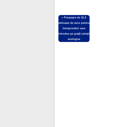
«
Finanțare de 31,5
milioane de euro pentru
întreprinderi care
introduc pe piață soluții
ecologice