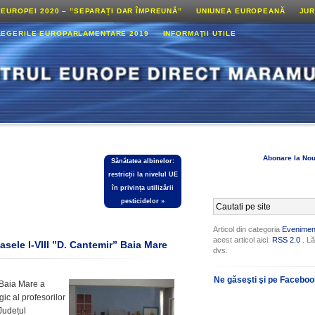
 EUROPEI 2020 – ”SEPARAȚI DAR ÎMPREUNĂ”
UNIUNEA EUROPEANĂ
JUR
LEGERILE EUROPARLAMENTARE 2019
INFORMAŢII UTILE
Abonare la Nou
Sănătatea albinelor:
restricții la nivelul UE
în privința utilizării
pesticidelor
»
Articol din categoria
Evenimen
acest articol aici:
RSS 2.0
. Lă
lasele I-VIII ”D. Cantemir” Baia Mare
dvs.
Ne găseşti şi pe Facebo
” Baia Mare a
ic al profesorilor
 Județul