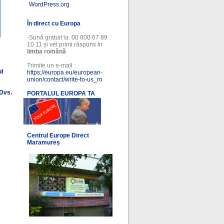
WordPress.org
În direct cu Europa
-Sună gratuit la: 00 800 67 89
10 11 și vei primi răspuns în
limba română
Trimite un e-mail :
ul
https://europa.eu/european-
union/contact/write-to-us_ro
 Dvs.
PORTALUL EUROPA TA
l
Centrul Europe Direct
Maramureș