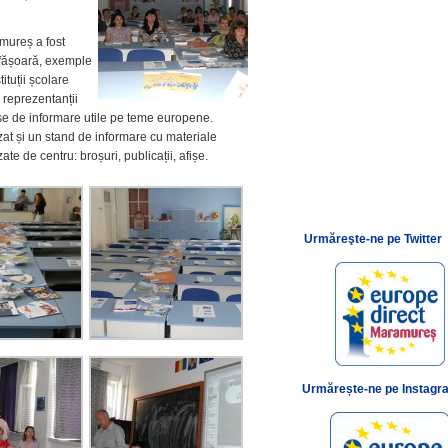
amureș a fost
esfășoară, exemple
ituții școlare
reprezentanții
se de informare utile pe teme europene.
at și un stand de informare cu materiale
e de centru: broșuri, publicații, afișe.
Urmăreşte-ne pe Twitter
Urmărește-ne pe Instagr