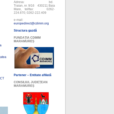
Adresa: bd.
Traian, nr. 9/16 430211 Baia
Mare, tel/fax: 0262-
224.870; 0262-222.409
e-mail:
europedirect@cdimm.org
Structura gazdă
FUNDAȚIA CDIMM
MARAMUREȘ
ea
tatea
Partener – Entitate afiliată
ECT
CONSILIUL JUDEȚEAN
MARAMUREȘ