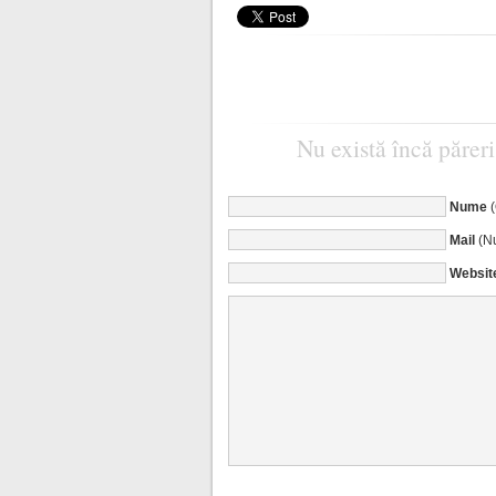
Nu există încă păreri
Nume
Mail
(Nu
Websit