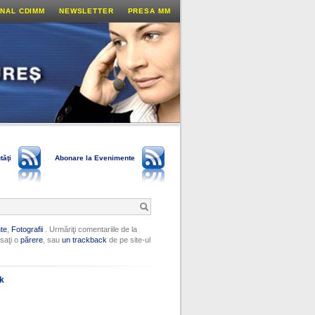
NAL CDIMM
NEWSLETTER
PRESA MM
tăţi
Abonare la Evenimente
te
,
Fotografii
. Urmăriţi comentariile de la
saţi o
părere
, sau
un trackback
de pe site-ul
ok