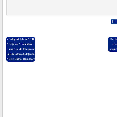
«
Colegiul Tehnic ”C.D.
Dezba
Nenițescu” Baia Mare –
eur
Expoziție de fotografii
spriji
la Biblioteca Județeană
”Petre Dulfu„ Baia Mare