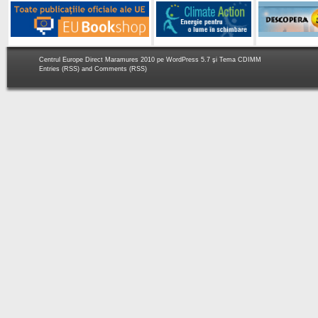
Centrul Europe Direct Maramures 2010 pe
WordPress 5.7
şi Tema
CDIMM
Entries (RSS)
and
Comments (RSS)