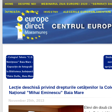
HOME
DESPRE NOI
WEBINARUL ZIUA EUROPEI 2020 – ”SEPARAȚI D
ÎNTREBĂRI
CONTACT
INVESTNV
ALEGERILE EUROPARLAMENTARE
«
Colegiul Tehnic ”C.D.
Dezba
Nenițescu” Baia Mare –
eur
Expoziție de fotografii
spriji
la Biblioteca Județeană
”Petre Dulfu„ Baia Mare
Lecție deschisă privind drepturile cetățenilor la Col
Național ”Mihai Eminescu” Baia Mare
November 25th, 2013
Elevi din două cl