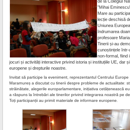
de la Colegiul Na
”Mihai Eminescu
Mare au participa
lecție deschisă 
Uniunea Europea
îndrumarea doa
profesoare Maria
Tinerii și-au dem
cunoștințele într
non-formal, fiind 
jocuri și activități interactive privind istoria și instituțiile UE, dar și
europene și drepturile noastre.
Invitat să participe la eveniment, reprezentantul Centrului Europe 
Maramureș a discutat cu tinerii despre probleme de actualitate: st
străinătate, alegerile europarlamentare, inițiativa cetățenească e
a răspuns la întrebări ale tinerilor privind integrarea noastră pe de
Toți participanții au primit materiale de informare europene.