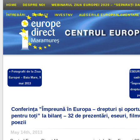
HOME
DESPRE NOI
WEBINARUL ZIUA EUROPEI 2020 – ”SEPARAȚI D
ÎNTREBĂRI
CONTACT
INVESTNV
ALEGERILE EUROPARLAMENTARE
«
Fotografii de la Ziua
ESEURI
Europei – Baia Mare, 9
cadr
mai 2013
”Împre
dreptur
pe
Conferința ”Împreună în Europa – drepturi și oportu
pentru toți” la bilanț – 32 de prezentări, eseuri, film
poezii
May 14th, 2013