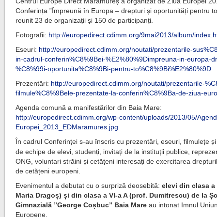
Centrul Europe Direct Maramureș a organizat de Ziua Europei 2
Conferința ”Împreună în Europa – drepturi și oportunități pentru to
reunit 23 de organizații și 150 de participanți.
Fotografii:
http://europedirect.cdimm.org/9mai2013/album/index.h
Eseuri:
http://europedirect.cdimm.org/noutati/prezentarile-sus%
in-cadrul-conferin%C8%9Bei-%E2%80%9Dimpreuna-in-europa-dre
%C8%99i-oportunita%C8%9Bi-pentru-to%C8%9Bi%E2%80%9D
Prezentări:
http://europedirect.cdimm.org/noutati/prezentarile-%
filmule%C8%9Bele-prezentate-la-conferin%C8%9Ba-de-ziua-euro
Agenda comună a manifestărilor din Baia Mare:
http://europedirect.cdimm.org/wp-content/uploads/2013/05/Agen
Europei_2013_EDMaramures.jpg
În cadrul Conferinței s-au înscris cu prezentări, eseuri, filmulețe și
de echipe de elevi, studenți, invitați de la instituții publice, repreze
ONG, voluntari străini și cetățeni interesați de exercitarea dreptur
de cetățeni europeni.
Evenimentul a debutat cu o surpriză deosebită:
elevi din clasa a 
Maria Dragoș) și din clasa a VI-a A (prof. Dumitrescu) de la Ș
Gimnazială ”George Coșbuc” Baia Mare
au intonat Imnul Uniun
Europene.