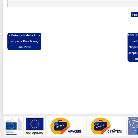
«
Fotografii de la Ziua
ESEURI
Europei – Baia Mare, 9
cadr
mai 2013
”Împre
dreptur
pe