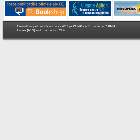
Centrul Europe Direct Maramures 2010 pe
WordPress 5.7
şi Tema
CDIMM
Entries (RSS)
and
Comments (RSS)