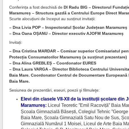
Conferința a fost deschisă de
Dl Radu BIG – Directorul Fundaț
Maramureș – Structura gazdă a Centrului Europe Direct Mar
Scurte alocuțiuni de început au susținut invitații:
– Dna Livia POP – Inspectoratul Școlar Județean Maramureș
– Dna Oana OȘANU – Director executiv AJOFM Maramureș
Invitați:
– Dna Cristina MARDAR – Comisar superior Comisariatul pen
Protecția Consumatorilor Maramureș (a susținut prezentare)
– Dna Alina GREBLEȘ – Coordonator EURES
– Dna Laura VARGA – Director Biblioteca Centrului Universit
Baia Mare. Coordonator Centrul de Documentare Europeană 
Baia Mare.
Sesiunea de prezentări, eseuri, poezii şi filmuleţe:
Elevi din clasele VII-XII de la instituții școlare din 
Maramureș:
Liceul Teoretic ”Emil Racoviță” Baia Ma
Școala Gimnazială Băsești, Colegiul Tehnic ”George 
Baia Mare, Școala Gimnazială Satu Nou de Sus, Șc
Gimnazială Numărul 1 Moisei, Liceul de Arte Baia Ma