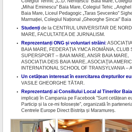
Colegiul Tehnic „C.D. Nenițescu” Baia Mare, Colegiu
„Mihai Eminescu” Baia Mare, Colegiul Tehic ,,Anghel
Baia Mare, Liceul Pedagogic „Taras Șevcenko” Sigh
Marmației, Colegiul Național „Gheorghe Șincai” Baia
Studenți
de la CENTRUL UNIVERSITAR DE NORD
MARE, FACULTATEA DE JURNALISM.
Reprezentanți ONG și voluntari străini
:
ASOCIAȚI
BAIA MARE, FEDERAȚIA YMCA ROMÂNIA, CLUB
SUPERSPORT – BAIA MARE, ANSR BAIA MARE,
ASOCIAȚIA DEIS BAIA MARE, ASOCIAŢIA AMERI
INTERNATIONAL SCHOOL OF TRANSYLVANIA – A
Un cetățean interesat în exercitarea drepturilor e
VASILE GHEORGHE TĂTAR.
Reprezentanți ai Consiliului Local al Tinerilor Bai
implicați în Campania pe Facebook ”Sunt cetățean e
Particip și la ce-mi folosește”, organizată în parteneri
Centrele Europe Direct Bistrița și Maramureș.