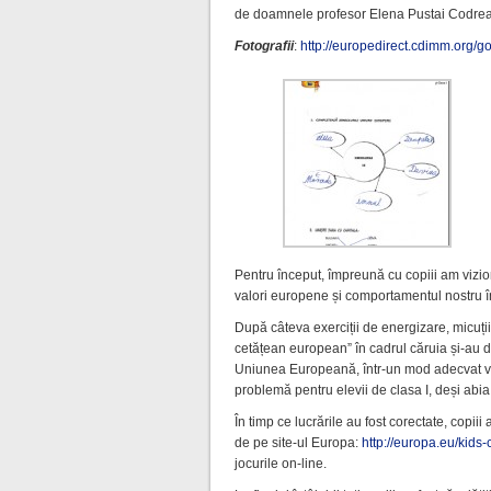
de doamnele profesor Elena Pustai Codrea
Fotografii
:
http://europedirect.cdimm.org/
Pentru început, împreună cu copiii am vizio
valori europene și comportamentul nostru în 
După câteva exerciții de energizare, micuții
cetățean european” în cadrul căruia și-au
Uniunea Europeană, într-un mod adecvat vârs
problemă pentru elevii de clasa I, deși abia
În timp ce lucrările au fost corectate, copiii
de pe site-ul Europa:
http://europa.eu/kids
jocurile on-line.