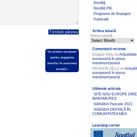
Noutăţi
Noutăți PIE
Programe de finanţare
Publicatii
Arhiva lunară
Arhiva lunară
Comentarii recente
Un premiu european
Dragos Gelu
on
Actualitat
pentru angajarea
europeană în presa
maramureșeană
tinerilor în economia
DRAGOS GELU
on
Actuali
socială
»
europeană în presa
maramureșeană
Ultimele articole
SITE NOU EUROPE DIR
MARAMUREȘ
Sărbători Pascale 2021
AGENDA DIGITALĂ ÎN
COMUNITATEA MEA
Learning corner