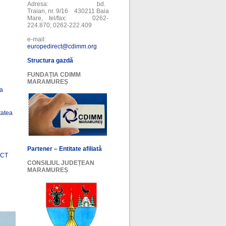
Adresa: bd.
Traian, nr. 9/16 430211 Baia
Mare, tel/fax: 0262-
224.870; 0262-222.409
e-mail:
europedirect@cdimm.org
Structura gazdă
FUNDAȚIA CDIMM
MARAMUREȘ
ea
tatea
Partener – Entitate afiliată
ECT
CONSILIUL JUDEȚEAN
MARAMUREȘ