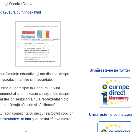
nu și Onorica Dorca.
goga2013/album/index.html
Urmăreşte-ne pe Twitter
nat filmulețe educative și am discutat despre
școală, în familie și în societate.
 elevi au participat la Concursul ”Sunt
 demonstrat cu entuziasm cunoștințele despre
tei lor. Testul grilă nu a reprezentat nicio
 acum învață să scrie și să citească.
 au făcut conoștință cu secțiunea Colțul copiilor
Urmărește-ne pe Instagr
-corner/index_ro.htm
și au testat câteva dintre