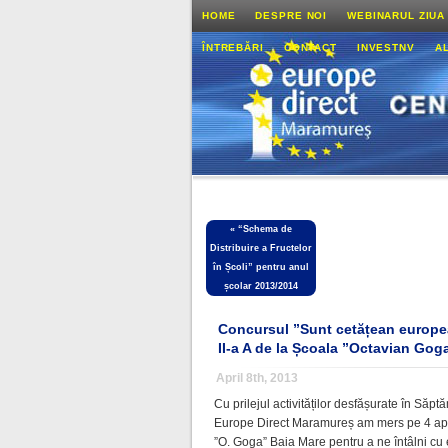
HOME
DESPRE NOI
WEBINARUL ZIUA
ÎNTREBĂRI
CONTACT
INVESTNV
A
«
“Schema de
Distribuire a Fructelor
în Școli” pentru anul
școlar 2013/2014
Concursul ”Sunt cetățean european
II-a A de la Școala ”Octavian Gog
April 8th, 2013
Cu prilejul activităților desfășurate în Săpt
Europe Direct Maramureș am mers pe 4 aprili
”O. Goga” Baia Mare pentru a ne întâlni cu el