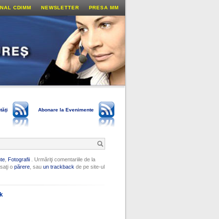
NAL CDIMM
NEWSLETTER
PRESA MM
tăţi
Abonare la Evenimente
te
,
Fotografii
. Urmăriţi comentariile de la
saţi o
părere
, sau
un trackback
de pe site-ul
ok