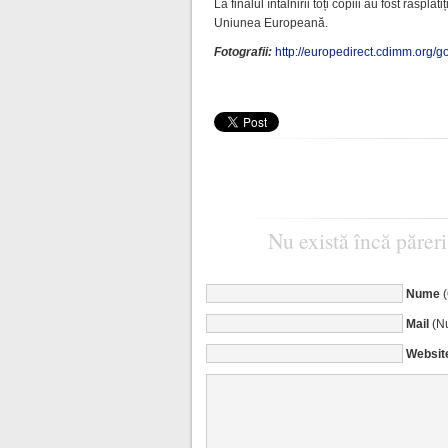
La finalul întâlnirii toți copiii au fost răsplă
Uniunea Europeană.
Fotografii:
http://europedirect.cdimm.org/
Nu există încă păreri
Nume
Mail
(Nu
Websit