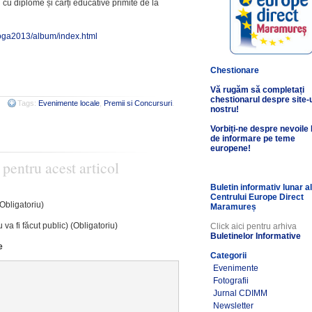
tiți cu diplome și cărți educative primite de la
goga2013/album/index.html
Chestionare
Vă rugăm să completați
chestionarul despre site-
Tags:
Evenimente locale
,
Premii si Concursuri
.
nostru!
Vorbiți-ne despre nevoile
de informare pe teme
europene!
 pentru acest articol
Buletin informativ lunar a
Centrului Europe Direct
(Obligatoriu)
Maramureș
 va fi făcut public) (Obligatoriu)
Click aici pentru arhiva
Buletinelor Informative
e
Categorii
Evenimente
Fotografii
Jurnal CDIMM
Newsletter