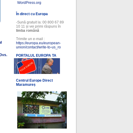
WordPress.org
În direct cu Europa
-Sună gratuit la: 00 800 67 89
10 11 și vei primi răspuns în
limba română
Trimite un e-mail :
ul
https://europa.eu/european-
union/contact/write-to-us_ro
 Dvs.
PORTALUL EUROPA TA
l
Centrul Europe Direct
Maramureș