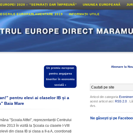
 EUROPEI 2020 – ”SEPARAȚI DAR ÎMPREUNĂ”
UNIUNEA EUROPEANĂ
JUR
LEGERILE EUROPARLAMENTARE 2019
INFORMAŢII UTILE
Abonare la Nou
Un premiu european
pentru angajarea
tinerilor în economia
socială
»
Articol din categoria
Evenimen
!” pentru elevi ai claselor IB și a
acest articol aici:
RSS 2.0
. Lă
a” Baia Mare
dvs.
Ne găseşti şi pe Facebo
ămâna ”Școala Altfel”, reprezentanții Centrului
e 2013 în vizită la Școala cu clasele I-VIII
evii din clasa IB și clasa a II-a A, coordonați