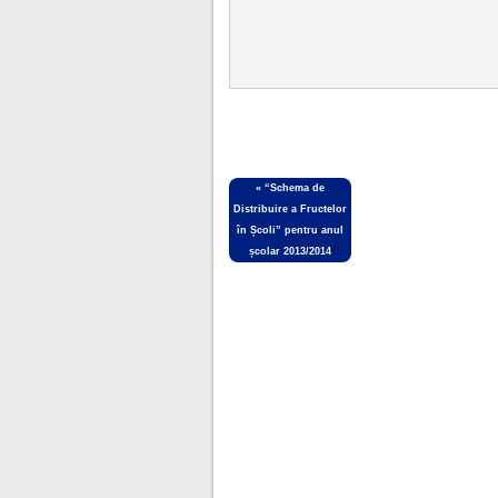
«
“Schema de
Distribuire a Fructelor
în Școli” pentru anul
școlar 2013/2014