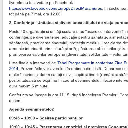
flyerele au fost votate pe Facebook:
https://www.facebook.com/EuropeDirectMaramures
, în secțiunea
tot până pe 7 mai, ora 12.00.
2.
Conferința ”Unitatea și diversitatea stilului de viața europ
Peste 40 organizații și unități școlare s-au înscris cu intervenții în
conferinței, pe diverse teme:
educație pentru sănătate, alimentați
sănătoasă, practicarea sportului, protecția mediului, reciclarea deș
armonie interioară prin cultură și artă, păstrarea obiceiurilor și tradi
promovarea valorilor europene (diversitate, solidaritate – voluntari
Lista finală a intervențiilor:
Tabel Programare in conferinta Ziua E
2014
. Prezentările vor avea loc în ordinea din Listă. Deoarece sun
multe înscrieri și dorim ca toți elevii, copiii și tinerii (români și stră
posibilitatea să se exprime în cadrul evenimentului, fiecare interv
dura maxim 5 minute.
Conferința va începe la ora 11.15, după încheierea Premierii Con
desen.
Agenda evenimentelor:
09:45 – 10:00 – Sosirea participanților
10:00 – 10:45 – Prezentarea expoziției și premierea Concursu