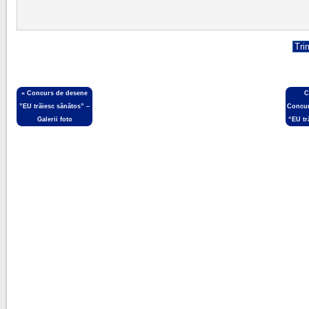
«
Concurs de desene
C
”EU trăiesc sănătos” –
Concur
Galerii foto
“EU tr