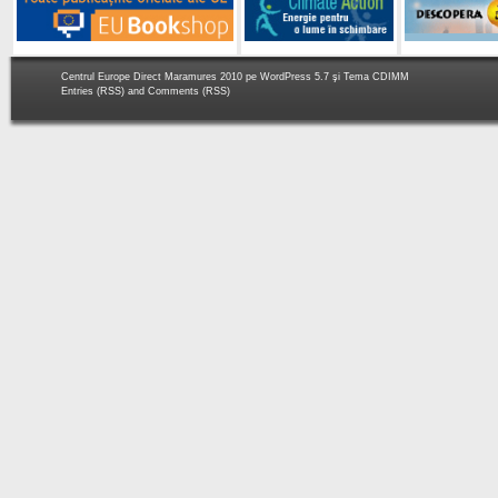
Centrul Europe Direct Maramures 2010 pe
WordPress 5.7
şi Tema
CDIMM
Entries (RSS)
and
Comments (RSS)