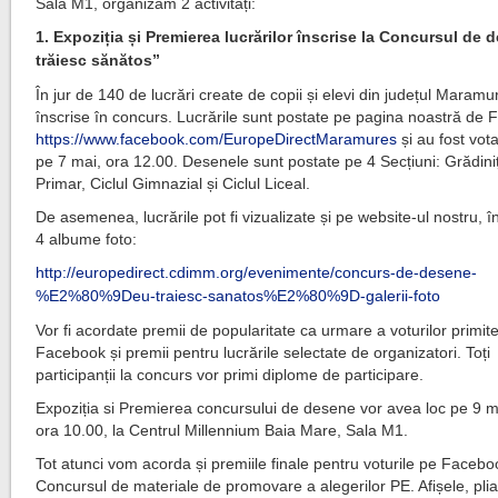
Sala M1, organizăm 2 activități:
1.
Expoziția și Premierea lucrărilor înscrise la Concursul de
trăiesc sănătos”
În jur de 140 de lucrări create de copii și elevi din județul Maramu
înscrise în concurs. Lucrările sunt postate pe pagina noastră de
https://www.facebook.com/EuropeDirectMaramures
și au fost vot
pe 7 mai, ora 12.00. Desenele sunt postate pe 4 Secțiuni: Grădiniț
Primar, Ciclul Gimnazial și Ciclul Liceal.
De asemenea, lucrările pot fi vizualizate și pe website-ul nostru, î
4 albume foto:
http://europedirect.cdimm.org/evenimente/concurs-de-desene-
%E2%80%9Deu-traiesc-sanatos%E2%80%9D-galerii-foto
Vor fi acordate premii de popularitate ca urmare a voturilor primit
Facebook și premii pentru lucrările selectate de organizatori. Toți
participanții la concurs vor primi diplome de participare.
Expoziția si Premierea concursului de desene vor avea loc pe 9 
ora 10.00, la Centrul Millennium Baia Mare, Sala M1.
Tot atunci vom acorda și premiile finale pentru voturile pe Faceb
Concursul de materiale de promovare a alegerilor PE. Afișele, plia