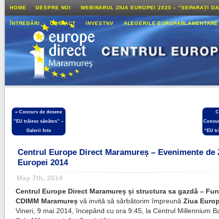
HOME
DESPRE NOI
WEBINARUL ZIUA EUROPEI 2020 – ”SEPARAȚI D
ÎNTREBĂRI
CONTACT
INVESTNV
ALEGERILE EUROPARLAMENTARE
«
Concurs de desene
C
”EU trăiesc sănătos” –
Concur
Galerii foto
“EU tr
Centrul Europe Direct Maramureș – Evenimente de 
Europei 2014
May 7th, 2014
Centrul Europe Direct Maramureș și structura sa gazdă – Fun
CDIMM Maramureș
vă invită să sărbătorim împreună
Ziua Europ
Vineri, 9 mai 2014, începând cu ora 9:45, la Centrul Millennium B