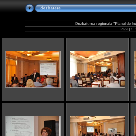
dezbatere
Dezbaterea regionala ”Planul de Inve
Page |
1
|