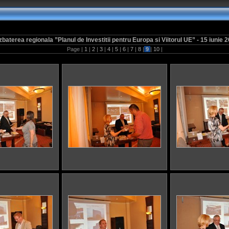
baterea regionala ”Planul de Investitii pentru Europa si Viitorul UE” - 15 iunie 
Page |
1
|
2
|
3
|
4
|
5
|
6
|
7
|
8
|
9
|
10
|