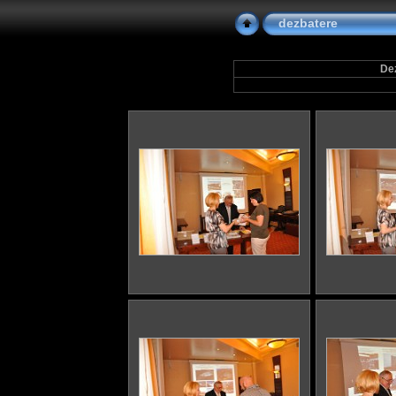
dezbatere
Dez